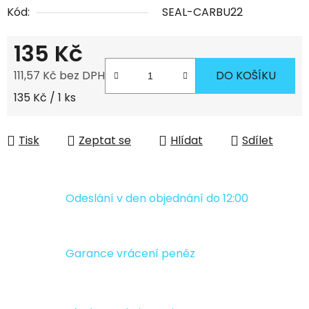
Kód:
SEAL-CARBU22
135 Kč
111,57 Kč bez DPH
DO KOŠÍKU
Měrná cena:
135 Kč / 1 ks
Tisk
Zeptat se
Hlídat
Sdílet
Odeslání v den objednání do 12:00
Garance vrácení peněz