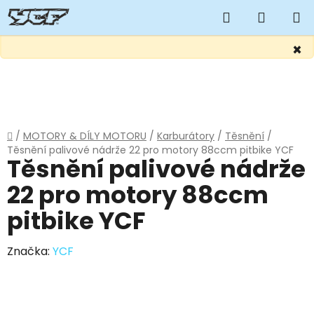
Hledat
NÁKUP
KOŠÍK
×
Přejít
na
obsah
Domů
/
MOTORY & DÍLY MOTORU
/
Karburátory
/
Těsnění
/
Těsnění palivové nádrže 22 pro motory 88ccm pitbike YCF
Těsnění palivové nádrže
22 pro motory 88ccm
pitbike YCF
Značka:
YCF