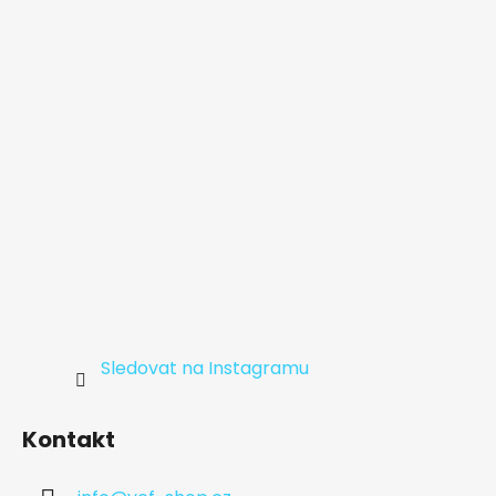
a
t
í
Sledovat na Instagramu
Kontakt