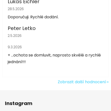
Lukas Eichler
Hodnocení obchodu je 5 z 5 hvězdiček.
28.5.2026
Doporučuji. Rychlé dodání.
Peter Letko
Hodnocení obchodu je 5 z 5 hvězdiček.
2.5.2026
Hodnocení obchodu je 5 z 5 hvězdiček.
9.3.2026
+ ...ochota se domluvit, naprosto skvělé a rychlé
jednání!!!
Zobrazit další hodnocení
Z
á
Instagram
p