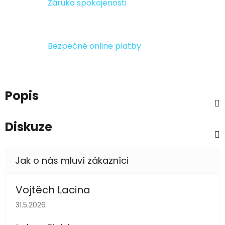
Záruka spokojenosti
Bezpečné online platby
Popis
Diskuze
Vojtěch Lacina
Hodnocení obchodu je 5 z 5 hvězdiček.
31.5.2026