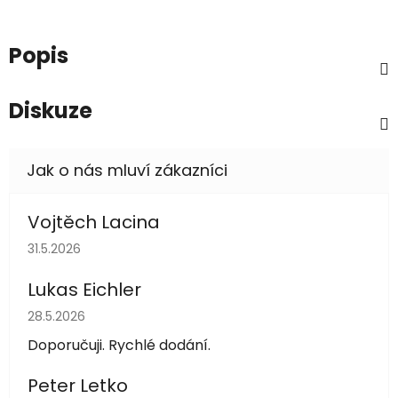
Popis
Diskuze
Vojtěch Lacina
Hodnocení obchodu je 5 z 5 hvězdiček.
31.5.2026
Lukas Eichler
Hodnocení obchodu je 5 z 5 hvězdiček.
28.5.2026
Doporučuji. Rychlé dodání.
Peter Letko