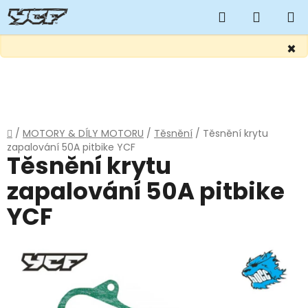
Hledat
NÁKUP
KOŠÍK
×
Přejít
na
obsah
Domů
/
MOTORY & DÍLY MOTORU
/
Těsnění
/
Těsnění krytu
zapalování 50A pitbike YCF
Těsnění krytu
zapalování 50A pitbike
YCF