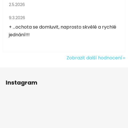
Hodnocení obchodu je 5 z 5 hvězdiček.
2.5.2026
Hodnocení obchodu je 5 z 5 hvězdiček.
9.3.2026
+ ...ochota se domluvit, naprosto skvělé a rychlé
jednání!!!
Zobrazit další hodnocení
Z
á
Instagram
p
a
t
í