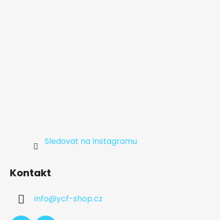
í
Sledovat na Instagramu
Kontakt
info
@
ycf-shop.cz