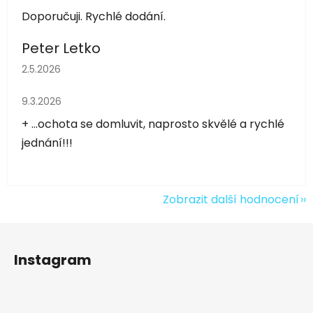
Doporučuji. Rychlé dodání.
Peter Letko
Hodnocení obchodu je 5 z 5 hvězdiček.
2.5.2026
Hodnocení obchodu je 5 z 5 hvězdiček.
9.3.2026
+ ...ochota se domluvit, naprosto skvělé a rychlé
jednání!!!
Zobrazit další hodnocení
Z
á
Instagram
p
a
t