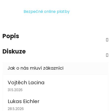
Bezpečné online platby
Popis
Diskuze
Vojtěch Lacina
Hodnocení obchodu je 5 z 5 hvězdiček.
31.5.2026
Lukas Eichler
Hodnocení obchodu je 5 z 5 hvězdiček.
28.5.2026