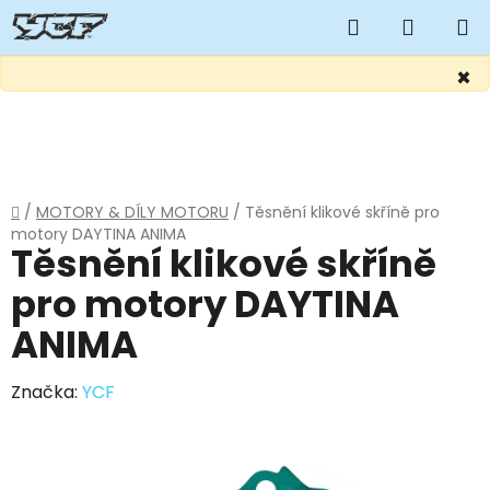
Hledat
NÁKUP
KOŠÍK
×
Přejít
na
obsah
Domů
/
MOTORY & DÍLY MOTORU
/
Těsnění klikové skříně pro
motory DAYTINA ANIMA
Těsnění klikové skříně
pro motory DAYTINA
ANIMA
Značka:
YCF