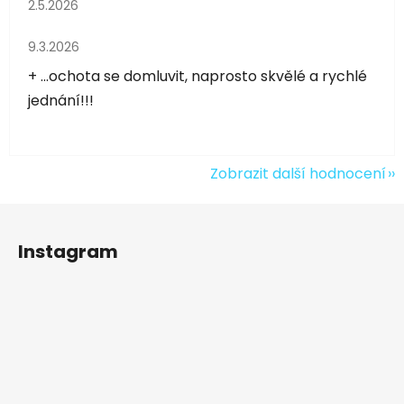
Hodnocení obchodu je 5 z 5 hvězdiček.
2.5.2026
Hodnocení obchodu je 5 z 5 hvězdiček.
9.3.2026
+ ...ochota se domluvit, naprosto skvělé a rychlé
jednání!!!
Zobrazit další hodnocení
Z
á
Instagram
p
a
t
í