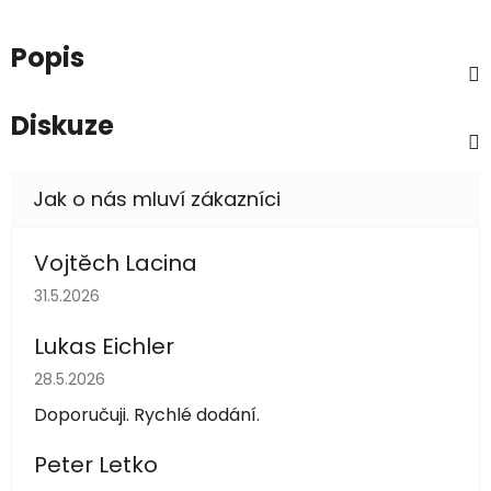
Popis
Diskuze
Vojtěch Lacina
Hodnocení obchodu je 5 z 5 hvězdiček.
31.5.2026
Lukas Eichler
Hodnocení obchodu je 5 z 5 hvězdiček.
28.5.2026
Doporučuji. Rychlé dodání.
Peter Letko