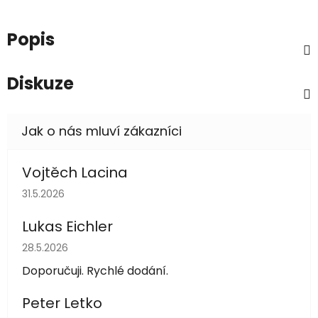
Popis
Diskuze
Vojtěch Lacina
Hodnocení obchodu je 5 z 5 hvězdiček.
31.5.2026
Lukas Eichler
Hodnocení obchodu je 5 z 5 hvězdiček.
28.5.2026
Doporučuji. Rychlé dodání.
Peter Letko