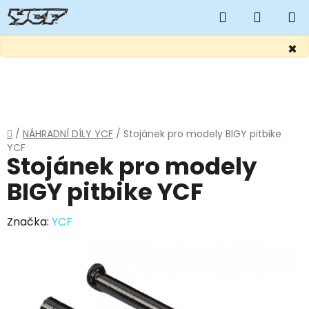
Hledat
NÁKUP
KOŠÍK
×
Přejít
na
obsah
Domů
/
NÁHRADNÍ DÍLY YCF
/
Stojánek pro modely BIGY pitbike
YCF
Stojánek pro modely
BIGY pitbike YCF
Značka:
YCF