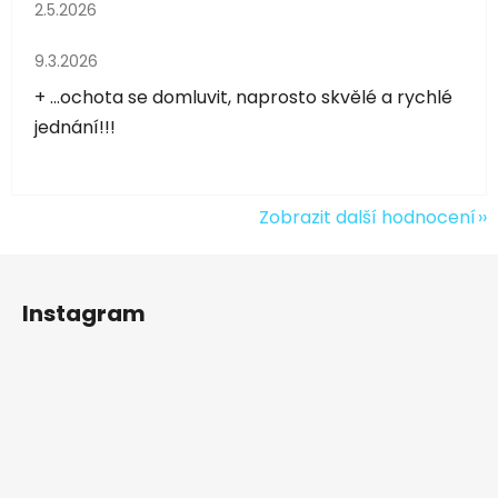
Hodnocení obchodu je 5 z 5 hvězdiček.
2.5.2026
Hodnocení obchodu je 5 z 5 hvězdiček.
9.3.2026
+ ...ochota se domluvit, naprosto skvělé a rychlé
jednání!!!
Zobrazit další hodnocení
Z
á
Instagram
p
a
t
í