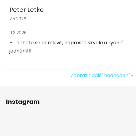
Peter Letko
Hodnocení obchodu je 5 z 5 hvězdiček.
2.5.2026
Hodnocení obchodu je 5 z 5 hvězdiček.
9.3.2026
+ ...ochota se domluvit, naprosto skvělé a rychlé
jednání!!!
Zobrazit další hodnocení
Z
á
Instagram
p
a
t
í