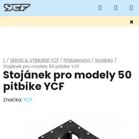
Hledat
NÁKUP
KOŠÍK
×
Přejít
na
obsah
Domů
/
SERVIS & VYBAVENÍ YCF
/
Příslušenství
/
Stojánky
/
Stojánek pro modely 50 pitbike YCF
Stojánek pro modely 50
pitbike YCF
Značka:
YCF