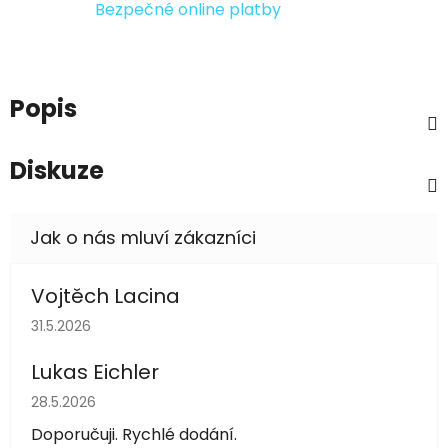
Bezpečné online platby
Popis
Diskuze
Vojtěch Lacina
Hodnocení obchodu je 5 z 5 hvězdiček.
31.5.2026
Lukas Eichler
Hodnocení obchodu je 5 z 5 hvězdiček.
28.5.2026
Doporučuji. Rychlé dodání.