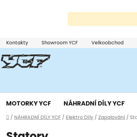
Přejít
Kontakty
Showroom YCF
Velkoobchod
na
obsah
MOTORKY YCF
NÁHRADNÍ DÍLY YCF
Domů
/
NÁHRADNÍ DÍLY YCF
/
Elektro Díly
/
Zapalování
/
St
Statory