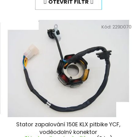
OTEVŘÍT FILTR
Kód:
229D070
Stator zapalování 150E KLX pitbike YCF,
voděodolný konektor