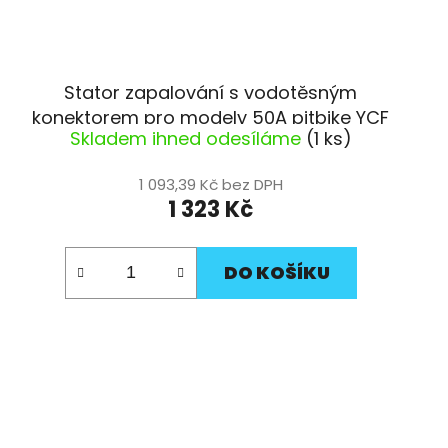
Stator zapalování s vodotěsným
konektorem pro modely 50A pitbike YCF
Skladem ihned odesíláme
(1 ks)
1 093,39 Kč bez DPH
1 323 Kč
DO KOŠÍKU