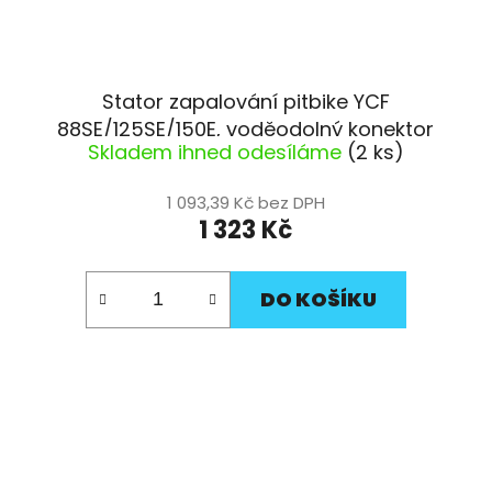
Stator zapalování pitbike YCF
88SE/125SE/150E, voděodolný konektor
Skladem ihned odesíláme
(2 ks)
1 093,39 Kč bez DPH
1 323 Kč
DO KOŠÍKU