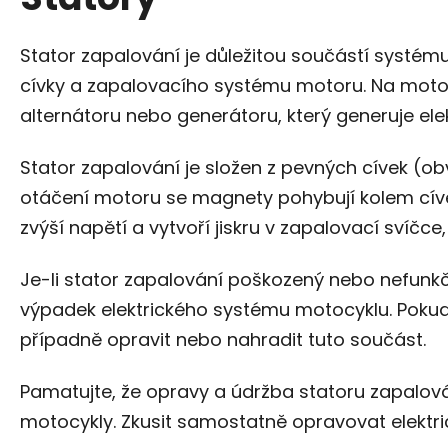
Stator zapalování je důležitou součástí systém
cívky a zapalovacího systému motoru. Na motoc
alternátoru nebo generátoru, který generuje elek
Stator zapalování je složen z pevných cívek (o
otáčení motoru se magnety pohybují kolem cívek
zvýší napětí a vytvoří jiskru v zapalovací svíčc
Je-li stator zapalování poškozený nebo nefunk
výpadek elektrického systému motocyklu. Pokud 
případně opravit nebo nahradit tuto součást.
Pamatujte, že opravy a údržba statoru zapalov
motocykly. Zkusit samostatně opravovat elekt