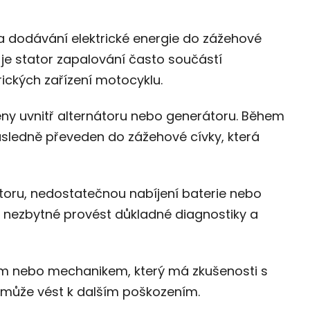
 a dodávání elektrické energie do zážehové
e stator zapalování často součástí
rických zařízení motocyklu.
těny uvnitř alternátoru nebo generátoru. Během
ásledně převeden do zážehové cívky, která
toru, nedostatečnou nabíjení baterie nebo
e nezbytné provést důkladné diagnostiky a
sem nebo mechanikem, který má zkušenosti s
 může vést k dalším poškozením.