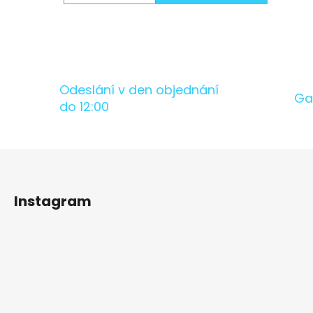
Odeslání v den objednání
Ga
do 12:00
Z
á
Instagram
p
a
t
í