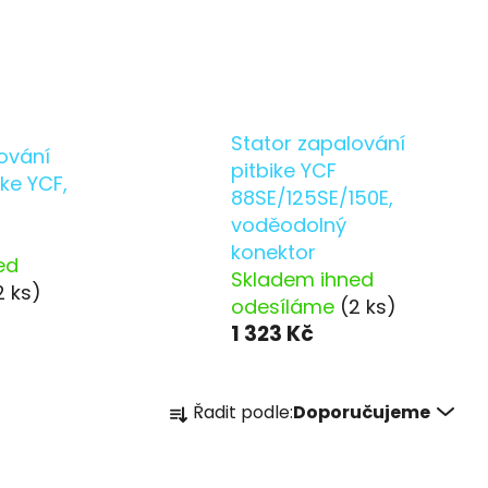
Stator zapalování
ování
pitbike YCF
ike YCF,
88SE/125SE/150E,
voděodolný
konektor
ed
Skladem ihned
2 ks)
odesíláme
(2 ks)
1 323 Kč
Ř
Řadit podle:
Doporučujeme
a
z
e