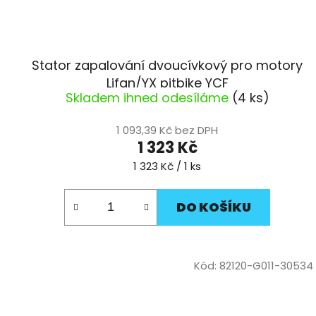
Stator zapalování dvoucívkový pro motory
Lifan/YX pitbike YCF
Skladem ihned odesíláme
(4 ks)
1 093,39 Kč bez DPH
1 323 Kč
Měrná
1 323 Kč / 1 ks
cena:
DO KOŠÍKU
Kód:
82120-G011-30534