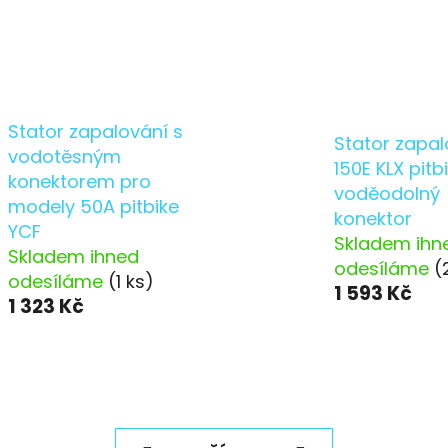
Stator zapalování s
Stator zapal
vodotěsným
150E KLX pitb
konektorem pro
voděodolný
modely 50A pitbike
konektor
YCF
Skladem ihn
Skladem ihned
odesíláme
(
odesíláme
(1 ks)
1 593 Kč
1 323 Kč