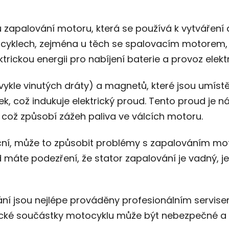
u zapalování motoru, která se používá k vytváření
yklech, zejména u těch se spalovacím motorem, j
trickou energii pro nabíjení baterie a provoz elekt
bvykle vinutých dráty) a magnetů, které jsou umís
, což indukuje elektrický proud. Tento proud je n
e, což způsobí zážeh paliva ve válcích motoru.
ční, může to způsobit problémy s zapalováním mo
máte podezření, že stator zapalování je vadný, j
ání jsou nejlépe prováděny profesionálním servi
rické součástky motocyklu může být nebezpečné a