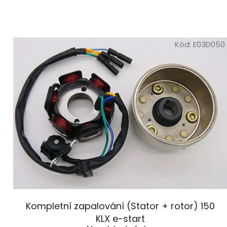
V
ý
Kód:
E03D050
p
i
s
p
r
o
d
u
k
t
ů
Kompletní zapalování (Stator + rotor) 150
KLX e-start