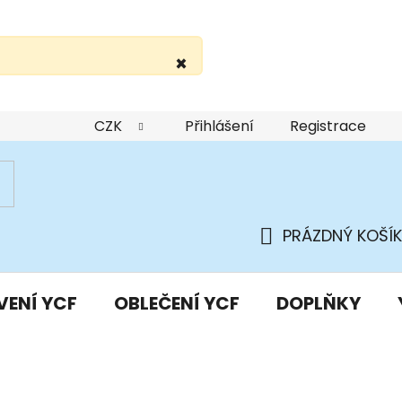
×
žití webu
Podmínky ochrany osobních údajů
Do
CZK
Přihlášení
Registrace
PRÁZDNÝ KOŠÍK
NÁKUPNÍ
KOŠÍK
VENÍ YCF
OBLEČENÍ YCF
DOPLŇKY