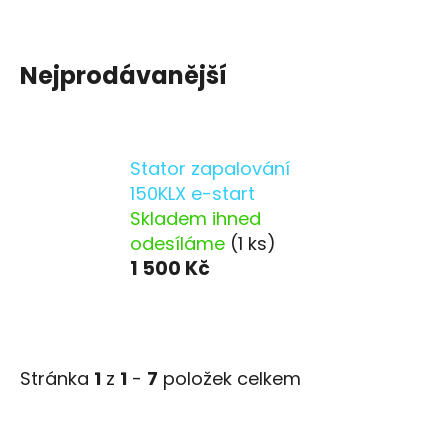
Nejprodávanější
Stator zapalování
150KLX e-start
Skladem ihned
odesíláme
(1 ks)
1 500 Kč
Stránka
1
z
1
-
7
položek celkem