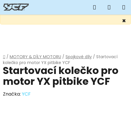
Hledat
NÁKUP
KOŠÍK
×
Přejít
na
obsah
Domů
/
MOTORY & DÍLY MOTORU
/
Spojkové díly
/
Startovací
kolečko pro motor YX pitbike YCF
Startovací kolečko pro
motor YX pitbike YCF
Značka:
YCF