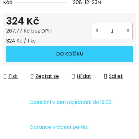
Kód:
208-12-23N
324 Kč
267,77 Kč bez DPH
Měrná cena:
324 Kč / 1 ks
DO KOŠÍKU
Tisk
Zeptat se
Hlídat
Sdílet
Odeslání v den objednání do 12:00
Garance vrácení peněz