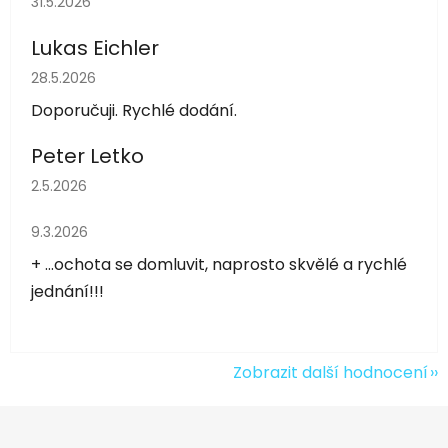
31.5.2026
Lukas Eichler
Hodnocení obchodu je 5 z 5 hvězdiček.
28.5.2026
Doporučuji. Rychlé dodání.
Peter Letko
Hodnocení obchodu je 5 z 5 hvězdiček.
2.5.2026
Hodnocení obchodu je 5 z 5 hvězdiček.
9.3.2026
+ ...ochota se domluvit, naprosto skvělé a rychlé
jednání!!!
Zobrazit další hodnocení
Z
á