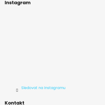
Instagram
p
a
t
í
Sledovat na Instagramu
Kontakt