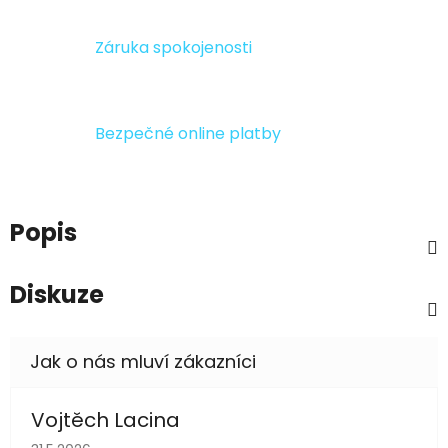
Záruka spokojenosti
Bezpečné online platby
Popis
Diskuze
Vojtěch Lacina
Hodnocení obchodu je 5 z 5 hvězdiček.