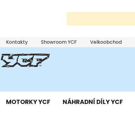
Přejít
Kontakty
Showroom YCF
Velkoobchod
na
obsah
MOTORKY YCF
NÁHRADNÍ DÍLY YCF