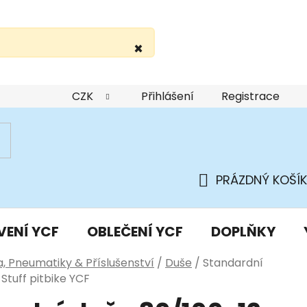
×
žití webu
Podmínky ochrany osobních údajů
Do
CZK
Přihlášení
Registrace
PRÁZDNÝ KOŠÍK
NÁKUPNÍ
KOŠÍK
VENÍ YCF
OBLEČENÍ YCF
DOPLŇKY
a, Pneumatiky & Příslušenství
/
Duše
/
Standardní
Stuff pitbike YCF