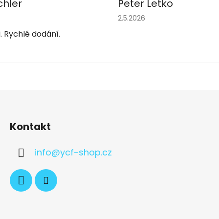
chler
Peter Letko
obchodu je 5 z 5 hvězdiček.
Hodnocení obchodu je 5 z 
2.5.2026
. Rychlé dodání.
Kontakt
info
@
ycf-shop.cz