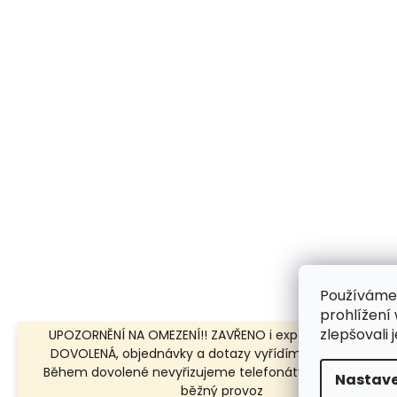
Používáme
prohlížení
zlepšovali 
UPOZORNĚNÍ NA OMEZENÍ!! ZAVŘENO i expedice | 31.7.-8.8.
DOVOLENÁ, objednávky a dotazy vyřídíme po dovolené.
Během dovolené nevyřizujeme telefonáty!!! | Ostatní dn
Nastave
běžný provoz