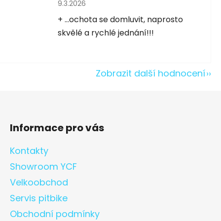
Hodnocení obchodu je 5 z 5 hvězdiček.
9.3.2026
5 hvězdiček.
+ ...ochota se domluvit, naprosto
skvělé a rychlé jednání!!!
Zobrazit další hodnocení
Informace pro vás
Kontakty
Showroom YCF
Velkoobchod
Servis pitbike
Obchodní podmínky