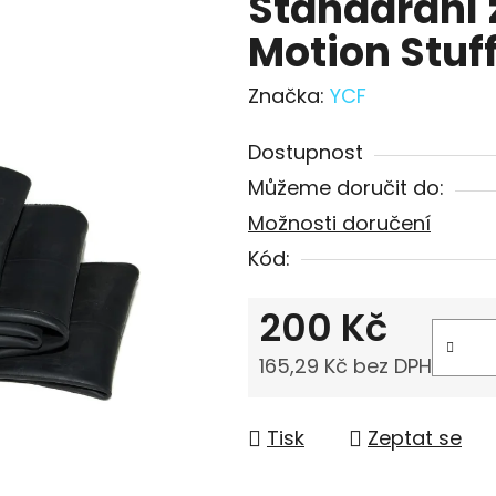
Standardní 
Motion Stuff
Značka:
YCF
Dostupnost
Můžeme doručit do:
Možnosti doručení
Kód:
200 Kč
165,29 Kč bez DPH
Měrná cena:
Tisk
Zeptat se