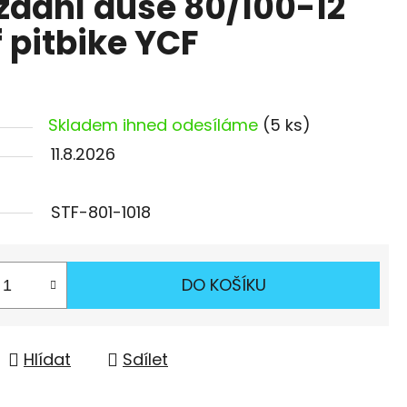
zadní duše 80/100-12
 pitbike YCF
Skladem ihned odesíláme
(5 ks)
11.8.2026
STF-801-1018
DO KOŠÍKU
Hlídat
Sdílet