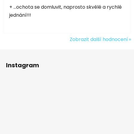
+ ...ochota se domluvit, naprosto skvělé a rychlé
jednání!!!
Zobrazit další hodnocení
Z
á
Instagram
p
a
t
í