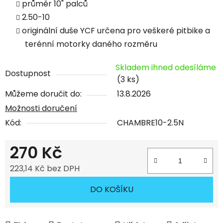
průměr 10" palců
2.50-10
originální duše YCF určena pro veškeré pitbike a
terénní motorky daného rozměru
Skladem ihned odesíláme
Dostupnost
(3 ks)
Můžeme doručit do:
13.8.2026
Možnosti doručení
Kód:
CHAMBRE10-2.5N
270 Kč
223,14 Kč bez DPH
Měrná cena:
DO KOŠÍKU