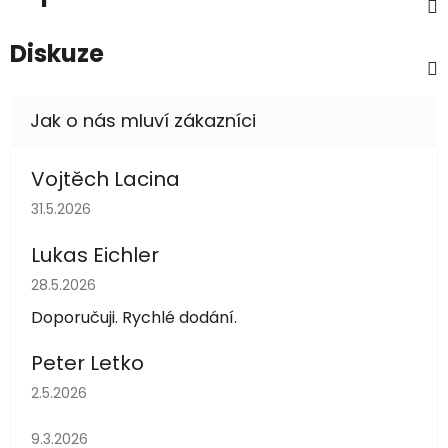
Diskuze
Vojtěch Lacina
Hodnocení obchodu je 5 z 5 hvězdiček.
31.5.2026
Lukas Eichler
Hodnocení obchodu je 5 z 5 hvězdiček.
28.5.2026
Doporučuji. Rychlé dodání.
Peter Letko
Hodnocení obchodu je 5 z 5 hvězdiček.
2.5.2026
Hodnocení obchodu je 5 z 5 hvězdiček.
9.3.2026