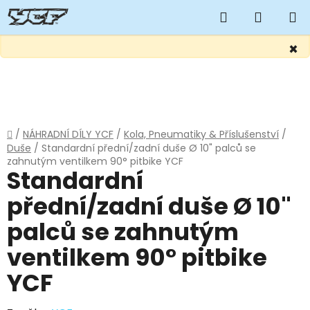
Hledat
NÁKUP
KOŠÍK
×
Přejít
na
obsah
Domů
/
NÁHRADNÍ DÍLY YCF
/
Kola, Pneumatiky & Příslušenství
/
Duše
/
Standardní přední/zadní duše Ø 10" palců se
zahnutým ventilkem 90° pitbike YCF
Standardní
přední/zadní duše Ø 10"
palců se zahnutým
ventilkem 90° pitbike
YCF