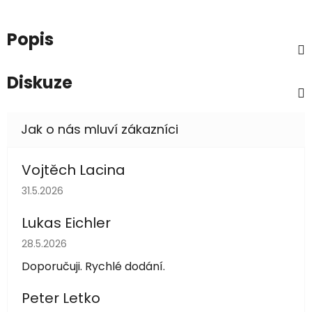
Popis
Diskuze
Vojtěch Lacina
Hodnocení obchodu je 5 z 5 hvězdiček.
31.5.2026
Lukas Eichler
Hodnocení obchodu je 5 z 5 hvězdiček.
28.5.2026
Doporučuji. Rychlé dodání.
Peter Letko