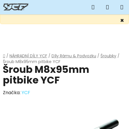
Hledat
NÁKUP
KOŠÍK
×
Přejít
na
obsah
Domů
/
NÁHRADNÍ DÍLY YCF
/
Díly Rámu & Podvozku
/
Šroubky
/
Šroub M8x95mm pitbike YCF
Šroub M8x95mm
pitbike YCF
Značka:
YCF