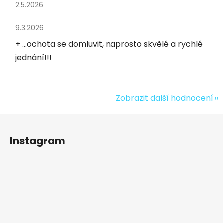
Hodnocení obchodu je 5 z 5 hvězdiček.
2.5.2026
Hodnocení obchodu je 5 z 5 hvězdiček.
9.3.2026
+ ...ochota se domluvit, naprosto skvělé a rychlé
jednání!!!
Zobrazit další hodnocení
Z
á
Instagram
p
a
t
í