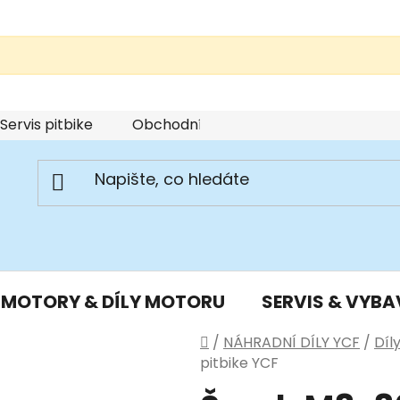
Servis pitbike
Obchodní podmínky
Podmínky u
MOTORY & DÍLY MOTORU
SERVIS & VYBA
Domů
/
NÁHRADNÍ DÍLY YCF
/
Díl
pitbike YCF