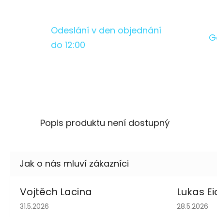
Odeslání v den objednání
G
do 12:00
Popis produktu není dostupný
Vojtěch Lacina
Lukas Ei
Hodnocení obchodu je 5 z 5 hvězdiček.
Hodnocení 
31.5.2026
28.5.2026