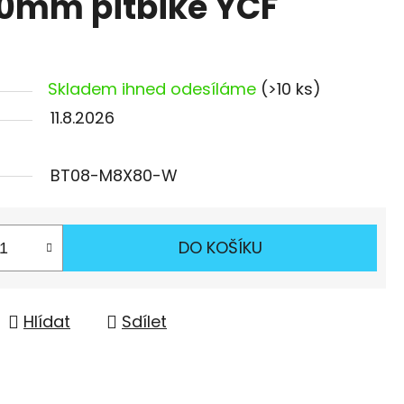
0mm pitbike YCF
Skladem ihned odesíláme
(>10 ks)
11.8.2026
BT08-M8X80-W
DO KOŠÍKU
Hlídat
Sdílet