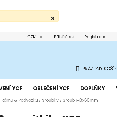
×
žití webu
Podmínky ochrany osobních údajů
Do
CZK
Přihlášení
Registrace
PRÁZDNÝ KOŠÍK
NÁKUPNÍ
KOŠÍK
VENÍ YCF
OBLEČENÍ YCF
DOPLŇKY
y Rámu & Podvozku
/
Šroubky
/
Šroub M8x80mm