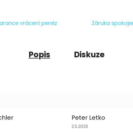
arance vrácení peněz
Záruka spokoje
Popis
Diskuze
chler
Peter Letko
obchodu je 5 z 5 hvězdiček.
Hodnocení obchodu je 5 z 
2.5.2026