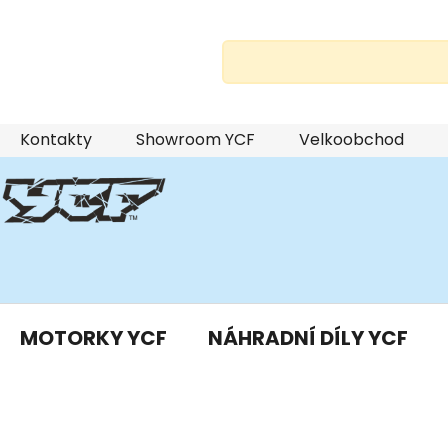
Přejít
Kontakty
Showroom YCF
Velkoobchod
na
obsah
MOTORKY YCF
NÁHRADNÍ DÍLY YCF