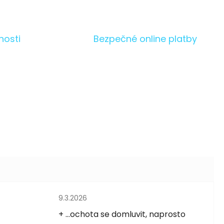
nosti
Bezpečné online platby
Hodnocení obchodu je 5 z 5 hvězdiček.
9.3.2026
5 hvězdiček.
+ ...ochota se domluvit, naprosto