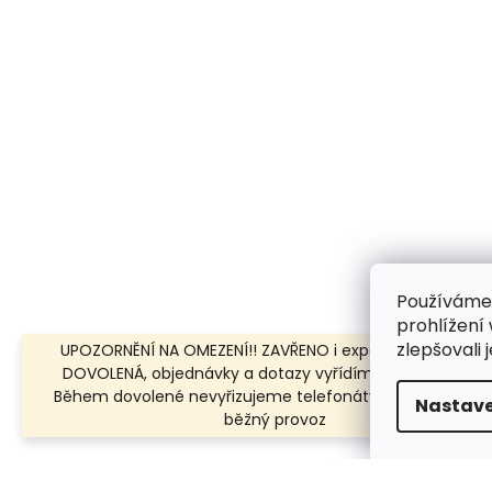
Používáme
prohlížení
zlepšovali 
UPOZORNĚNÍ NA OMEZENÍ!! ZAVŘENO i expedice | 31.7.-8.8.
DOVOLENÁ, objednávky a dotazy vyřídíme po dovolené.
Během dovolené nevyřizujeme telefonáty!!! | Ostatní dn
Nastave
běžný provoz