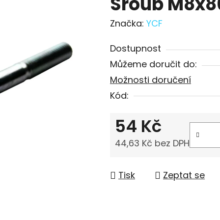
Šroub M8x8
Značka:
YCF
Dostupnost
Můžeme doručit do:
Možnosti doručení
Kód:
54 Kč
44,63 Kč bez DPH
Měrná cena:
Tisk
Zeptat se