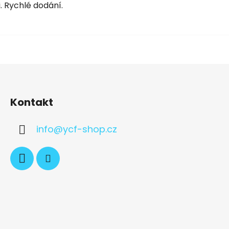
. Rychlé dodání.
Kontakt
info
@
ycf-shop.cz