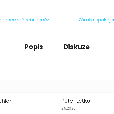
arance vrácení peněz
Záruka spokoje
Popis
Diskuze
chler
Peter Letko
obchodu je 5 z 5 hvězdiček.
Hodnocení obchodu je 5 z 
2.5.2026