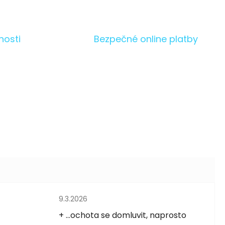
nosti
Bezpečné online platby
Hodnocení obchodu je 5 z 5 hvězdiček.
9.3.2026
5 hvězdiček.
+ ...ochota se domluvit, naprosto