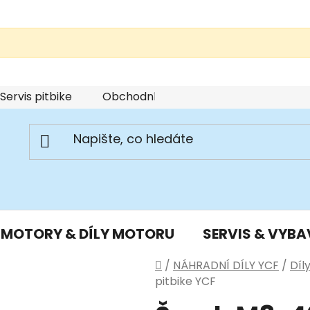
Servis pitbike
Obchodní podmínky
Podmínky u
MOTORY & DÍLY MOTORU
SERVIS & VYBA
Domů
/
NÁHRADNÍ DÍLY YCF
/
Díl
pitbike YCF