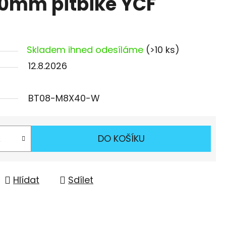
0mm pitbike YCF
Skladem ihned odesíláme
(>10 ks)
12.8.2026
BT08-M8X40-W
DO KOŠÍKU
Hlídat
Sdílet