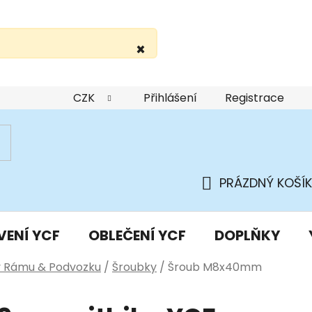
×
žití webu
Podmínky ochrany osobních údajů
Do
CZK
Přihlášení
Registrace
PRÁZDNÝ KOŠÍK
NÁKUPNÍ
KOŠÍK
VENÍ YCF
OBLEČENÍ YCF
DOPLŇKY
y Rámu & Podvozku
/
Šroubky
/
Šroub M8x40mm