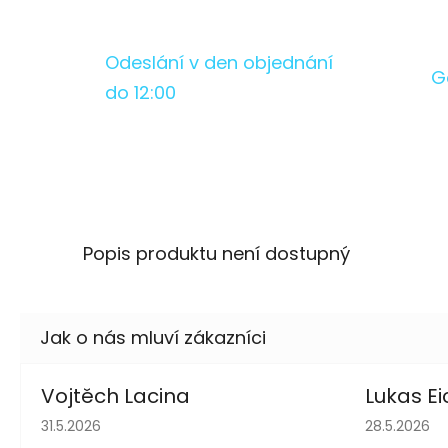
Odeslání v den objednání
G
do 12:00
Popis produktu není dostupný
Vojtěch Lacina
Lukas Ei
Hodnocení obchodu je 5 z 5 hvězdiček.
Hodnocení 
31.5.2026
28.5.2026