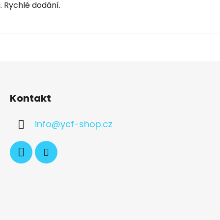
. Rychlé dodání.
Kontakt
info
@
ycf-shop.cz