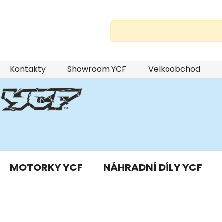
Přejít
Kontakty
Showroom YCF
Velkoobchod
na
obsah
MOTORKY YCF
NÁHRADNÍ DÍLY YCF