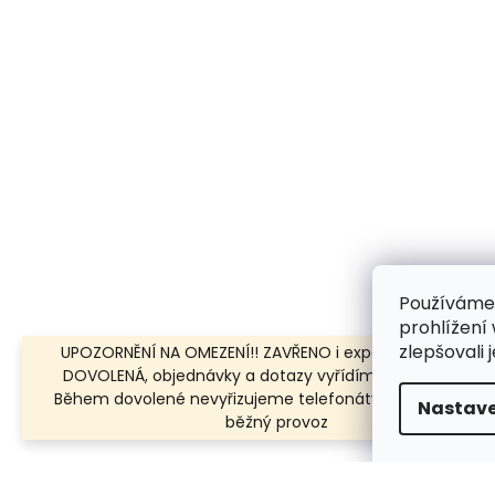
Používáme
prohlížení
zlepšovali 
UPOZORNĚNÍ NA OMEZENÍ!! ZAVŘENO i expedice | 31.7.-8.8.
DOVOLENÁ, objednávky a dotazy vyřídíme po dovolené.
Během dovolené nevyřizujeme telefonáty!!! | Ostatní dn
Nastave
běžný provoz