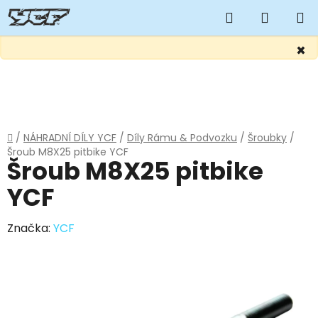
Hledat
NÁKUP
KOŠÍK
×
Přejít
na
obsah
Domů
/
NÁHRADNÍ DÍLY YCF
/
Díly Rámu & Podvozku
/
Šroubky
/
Šroub M8X25 pitbike YCF
Šroub M8X25 pitbike
YCF
Značka:
YCF