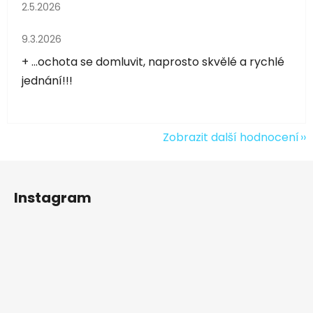
Hodnocení obchodu je 5 z 5 hvězdiček.
2.5.2026
Hodnocení obchodu je 5 z 5 hvězdiček.
9.3.2026
+ ...ochota se domluvit, naprosto skvělé a rychlé
jednání!!!
Zobrazit další hodnocení
Z
á
Instagram
p
a
t
í