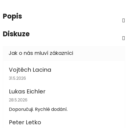
Popis
Diskuze
Vojtěch Lacina
Hodnocení obchodu je 5 z 5 hvězdiček.
31.5.2026
Lukas Eichler
Hodnocení obchodu je 5 z 5 hvězdiček.
28.5.2026
Doporučuji. Rychlé dodání.
Peter Letko