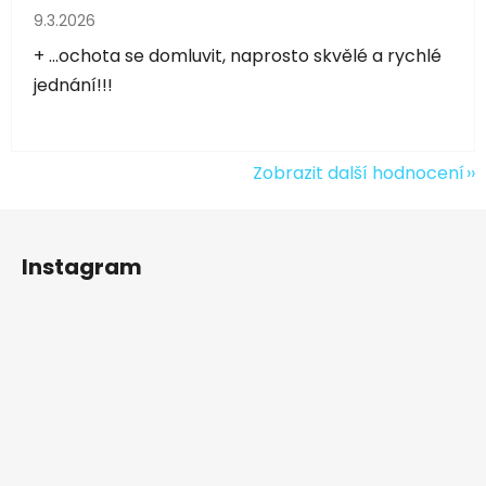
Hodnocení obchodu je 5 z 5 hvězdiček.
9.3.2026
+ ...ochota se domluvit, naprosto skvělé a rychlé
jednání!!!
Zobrazit další hodnocení
Z
á
Instagram
p
a
t
í