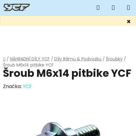
Hledat
NÁKUP
KOŠÍK
×
Přejít
na
obsah
Domů
/
NÁHRADNÍ DÍLY YCF
/
Díly Rámu & Podvozku
/
Šroubky
/
Šroub M6x14 pitbike YCF
Šroub M6x14 pitbike YCF
Značka:
YCF