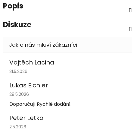
Popis
Diskuze
Vojtěch Lacina
Hodnocení obchodu je 5 z 5 hvězdiček.
31.5.2026
Lukas Eichler
Hodnocení obchodu je 5 z 5 hvězdiček.
28.5.2026
Doporučuji. Rychlé dodání.
Peter Letko
Hodnocení obchodu je 5 z 5 hvězdiček.
2.5.2026