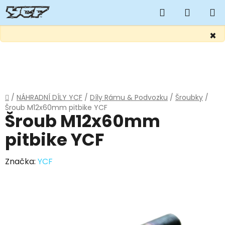
Hledat
NÁKUP
KOŠÍK
×
Přejít
na
obsah
Domů
/
NÁHRADNÍ DÍLY YCF
/
Díly Rámu & Podvozku
/
Šroubky
/
Šroub M12x60mm pitbike YCF
Šroub M12x60mm
pitbike YCF
Značka:
YCF