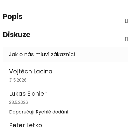
Popis
Diskuze
Vojtěch Lacina
Hodnocení obchodu je 5 z 5 hvězdiček.
31.5.2026
Lukas Eichler
Hodnocení obchodu je 5 z 5 hvězdiček.
28.5.2026
Doporučuji. Rychlé dodání.
Peter Letko