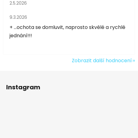
Hodnocení obchodu je 5 z 5 hvězdiček.
2.5.2026
Hodnocení obchodu je 5 z 5 hvězdiček.
9.3.2026
+ ...ochota se domluvit, naprosto skvělé a rychlé
jednání!!!
Zobrazit další hodnocení
Z
á
Instagram
p
a
t
í