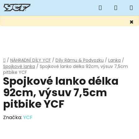
Hledat
NÁKUP
KOŠÍK
×
Přejít
na
obsah
Domů
/
NÁHRADNÍ DÍLY YCF
/
Díly Rámu & Podvozku
/
Lanka
/
Spojkové lanka
/
Spojkové lanko délka 92cm, výsuv 7,5cm
pitbike YCF
Spojkové lanko délka
92cm, výsuv 7,5cm
pitbike YCF
Značka:
YCF