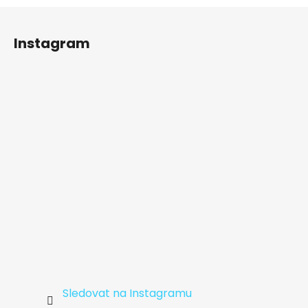
Z
á
Instagram
p
a
t
í
Sledovat na Instagramu