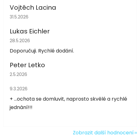
Vojtěch Lacina
Hodnocení obchodu je 5 z 5 hvězdiček.
31.5.2026
Lukas Eichler
Hodnocení obchodu je 5 z 5 hvězdiček.
28.5.2026
Doporučuji. Rychlé dodání.
Peter Letko
Hodnocení obchodu je 5 z 5 hvězdiček.
2.5.2026
Hodnocení obchodu je 5 z 5 hvězdiček.
9.3.2026
+ ...ochota se domluvit, naprosto skvělé a rychlé
jednání!!!
Zobrazit další hodnocení