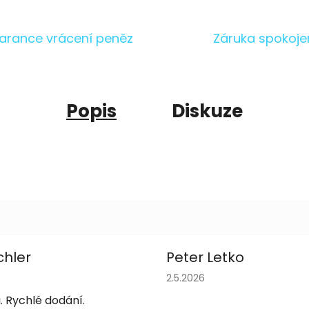
arance vrácení peněz
Záruka spokoje
Popis
Diskuze
chler
Peter Letko
obchodu je 5 z 5 hvězdiček.
Hodnocení obchodu je 5 z 
2.5.2026
. Rychlé dodání.