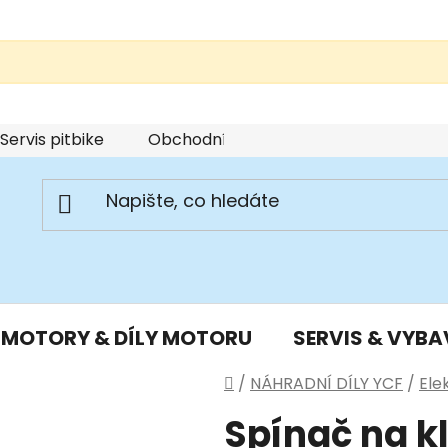
Servis pitbike
Obchodní podmínky
Podmínky u
MOTORY & DÍLY MOTORU
SERVIS & VYBA
Domů
/
NÁHRADNÍ DÍLY YCF
/
Ele
Spínač na kl