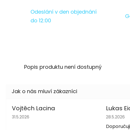
Odeslání v den objednání
G
do 12:00
Popis produktu není dostupný
Vojtěch Lacina
Lukas Ei
Hodnocení obchodu je 5 z 5 hvězdiček.
Hodnocení 
31.5.2026
28.5.2026
Doporučuji