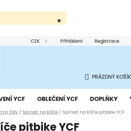
×
žití webu
Podmínky ochrany osobních údajů
Do
CZK
Přihlášení
Registrace
PRÁZDNÝ KOŠÍK
NÁKUPNÍ
KOŠÍK
VENÍ YCF
OBLEČENÍ YCF
DOPLŇKY
ktro Díly
/
Spínač na klíče
/
Spínač na klíče pitbike YCF
íče pitbike YCF