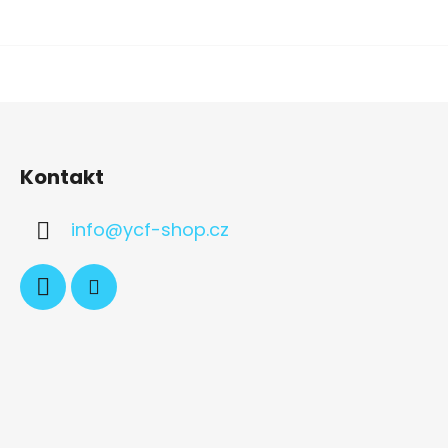
Kontakt
info
@
ycf-shop.cz