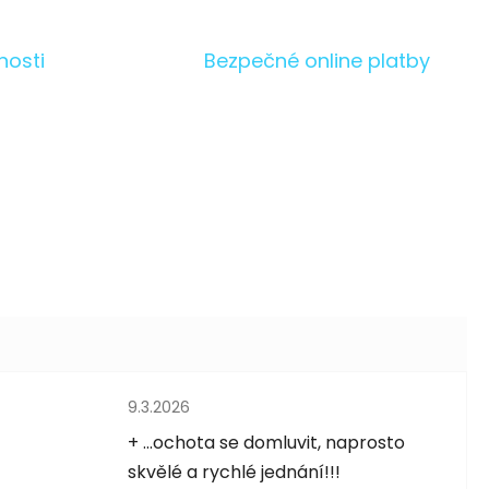
nosti
Bezpečné online platby
Hodnocení obchodu je 5 z 5 hvězdiček.
9.3.2026
5 hvězdiček.
+ ...ochota se domluvit, naprosto
skvělé a rychlé jednání!!!