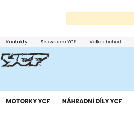
Přejít
Kontakty
Showroom YCF
Velkoobchod
na
obsah
MOTORKY YCF
NÁHRADNÍ DÍLY YCF