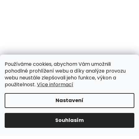
Používáme cookies, abychom Vám umožnili
pohodlné prohlížení webu a díky analýze provozu
webu neustále zlepšovali jeho funkce, výkon a
použitelnost.
Více informací
Nastavení
UPOZORNĚNÍ NA OMEZENÍ!! ZAVŘENO i expedice |
31.7.-8.8. DOVOLENÁ, objednávky a dotazy vyřídíme
po dovolené. Během dovolené nevyřizujeme
Souhlasím
telefonáty!!! | Ostatní dny běžný provoz