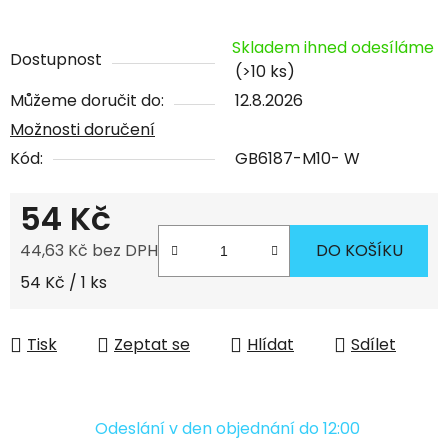
Skladem ihned odesíláme
Dostupnost
(>10 ks)
Můžeme doručit do:
12.8.2026
Možnosti doručení
Kód:
GB6187-M10- W
54 Kč
44,63 Kč bez DPH
DO KOŠÍKU
Měrná cena:
54 Kč / 1 ks
Tisk
Zeptat se
Hlídat
Sdílet
Odeslání v den objednání do 12:00