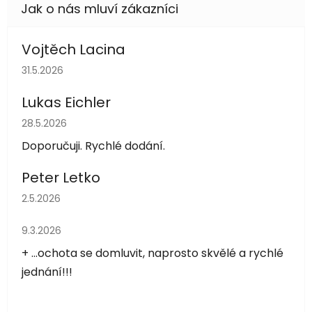
Vojtěch Lacina
Hodnocení obchodu je 5 z 5 hvězdiček.
31.5.2026
Lukas Eichler
Hodnocení obchodu je 5 z 5 hvězdiček.
28.5.2026
Doporučuji. Rychlé dodání.
Peter Letko
Hodnocení obchodu je 5 z 5 hvězdiček.
2.5.2026
Hodnocení obchodu je 5 z 5 hvězdiček.
9.3.2026
+ ...ochota se domluvit, naprosto skvělé a rychlé
jednání!!!