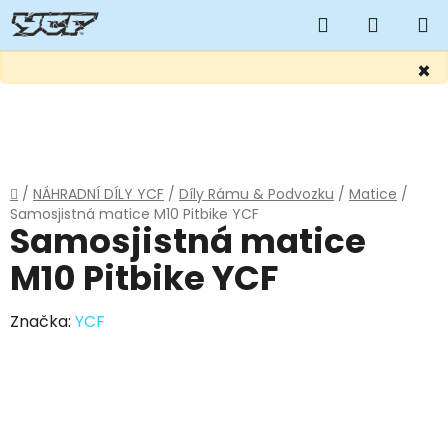
Hledat
NÁKUP
KOŠÍK
×
Přejít
na
obsah
Domů
/
NÁHRADNÍ DÍLY YCF
/
Díly Rámu & Podvozku
/
Matice
/
Samosjistná matice M10 Pitbike YCF
Samosjistná matice
M10 Pitbike YCF
Značka:
YCF