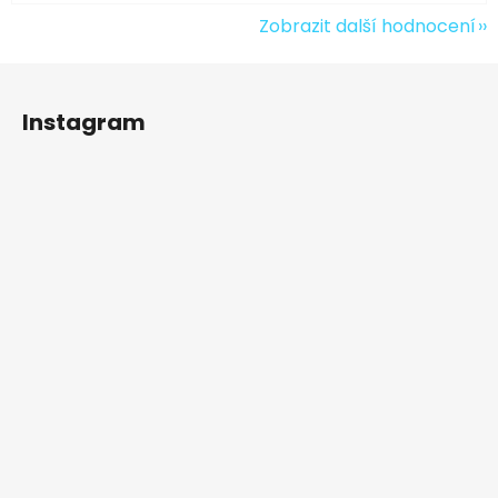
Zobrazit další hodnocení
Z
á
Instagram
p
a
t
í