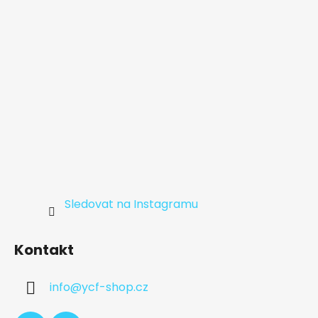
í
Sledovat na Instagramu
Kontakt
info
@
ycf-shop.cz