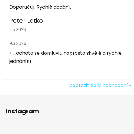
Doporučuji. Rychlé dodání.
Peter Letko
Hodnocení obchodu je 5 z 5 hvězdiček.
2.5.2026
Hodnocení obchodu je 5 z 5 hvězdiček.
9.3.2026
+ ...ochota se domluvit, naprosto skvělé a rychlé
jednání!!!
Zobrazit další hodnocení
Z
á
Instagram
p
a
t