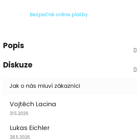
Bezpečné online platby
Popis
Diskuze
Vojtěch Lacina
Hodnocení obchodu je 5 z 5 hvězdiček.
31.5.2026
Lukas Eichler
Hodnocení obchodu je 5 z 5 hvězdiček.
28.5.2026