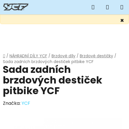
Hledat
NÁKUP
KOŠÍK
×
Přejít
na
obsah
Domů
/
NÁHRADNÍ DÍLY YCF
/
Brzdové díly
/
Brzdové destičky
/
Sada zadních brzdových destiček pitbike YCF
Sada zadních
brzdových destiček
pitbike YCF
Značka:
YCF