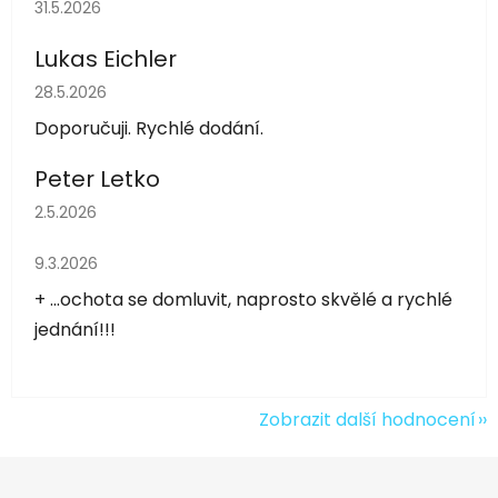
Hodnocení obchodu je 5 z 5 hvězdiček.
31.5.2026
Lukas Eichler
Hodnocení obchodu je 5 z 5 hvězdiček.
28.5.2026
Doporučuji. Rychlé dodání.
Peter Letko
Hodnocení obchodu je 5 z 5 hvězdiček.
2.5.2026
Hodnocení obchodu je 5 z 5 hvězdiček.
9.3.2026
+ ...ochota se domluvit, naprosto skvělé a rychlé
jednání!!!
Zobrazit další hodnocení
Z