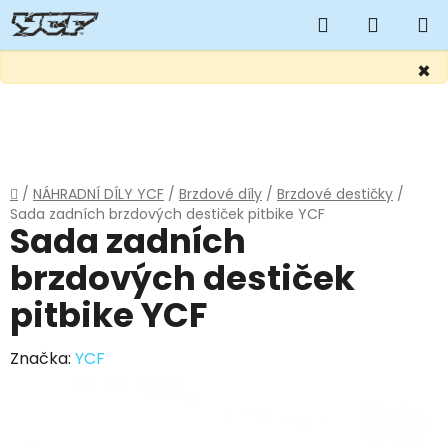
Hledat
NÁKUP
KOŠÍK
×
Přejít
na
obsah
Domů
/
NÁHRADNÍ DÍLY YCF
/
Brzdové díly
/
Brzdové destičky
/
Sada zadních brzdových destiček pitbike YCF
Sada zadních
brzdových destiček
pitbike YCF
Značka:
YCF