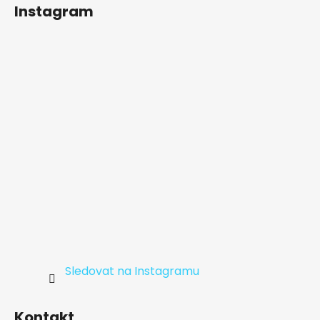
á
Instagram
p
a
t
í
Sledovat na Instagramu
Kontakt