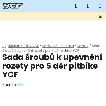
Hledat
NÁKUP
KOŠÍK
×
Přejít
na
obsah
Domů
/
NÁHRADNÍ DÍLY YCF
/
Řetězová soustava
/
Rozety
/
Sada
šroubů k upevnění rozety pro 5 děr pitbike YCF
Sada šroubů k upevnění
rozety pro 5 děr pitbike
YCF
Značka:
YCF