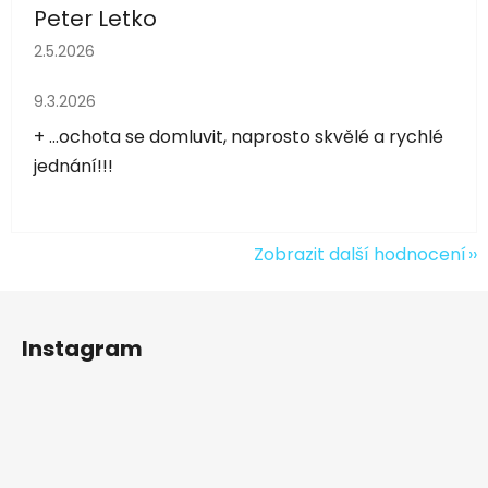
Peter Letko
Hodnocení obchodu je 5 z 5 hvězdiček.
2.5.2026
Hodnocení obchodu je 5 z 5 hvězdiček.
9.3.2026
+ ...ochota se domluvit, naprosto skvělé a rychlé
jednání!!!
Zobrazit další hodnocení
Z
á
Instagram
p
a
t
í