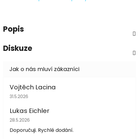
Popis
Diskuze
Vojtěch Lacina
Hodnocení obchodu je 5 z 5 hvězdiček.
31.5.2026
Lukas Eichler
Hodnocení obchodu je 5 z 5 hvězdiček.
28.5.2026
Doporučuji. Rychlé dodání.