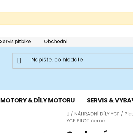
Servis pitbike
Obchodní podmínky
Podmínky u
MOTORY & DÍLY MOTORU
SERVIS & VYBA
Domů
/
NÁHRADNÍ DÍLY YCF
/
Pla
YCF PILOT černé