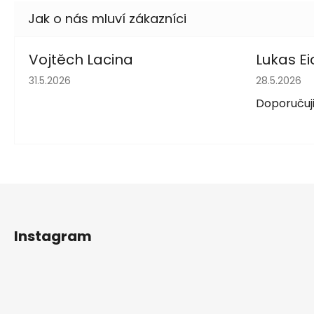
Vojtěch Lacina
Lukas Ei
Hodnocení obchodu je 5 z 5 hvězdiček.
Hodnocení 
31.5.2026
28.5.2026
Doporučuji
Z
á
Instagram
p
a
t
í