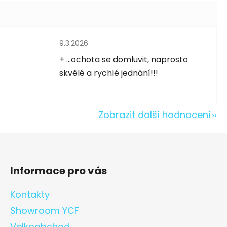
Hodnocení obchodu je 5 z 5 hvězdiček.
9.3.2026
5 hvězdiček.
+ ...ochota se domluvit, naprosto
skvělé a rychlé jednání!!!
Zobrazit další hodnocení
Informace pro vás
Kontakty
Showroom YCF
Velkoobchod