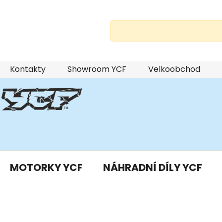
Přejít
Kontakty
Showroom YCF
Velkoobchod
na
obsah
MOTORKY YCF
NÁHRADNÍ DÍLY YCF