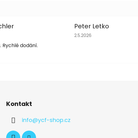
chler
Peter Letko
obchodu je 5 z 5 hvězdiček.
Hodnocení obchodu je 5 z 
2.5.2026
. Rychlé dodání.
Kontakt
info
@
ycf-shop.cz