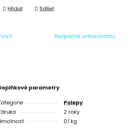
Hlídat
Sdílet
nosti
Bezpečné online platby
Doplňkové parametry
Kategorie
Polepy
Záruka
2 roky
Hmotnost
0.1 kg