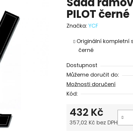
Sada rámový
PILOT černé
Značka:
YCF
Originální kompletní
černé
Dostupnost
Můžeme doručit do:
Možnosti doručení
Kód:
432 Kč
357,02 Kč bez DPH
Měrná cena: