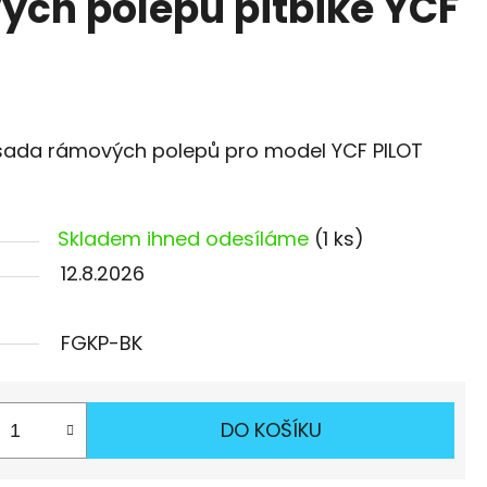
ch polepů pitbike YCF
 sada rámových polepů pro model YCF PILOT
Skladem ihned odesíláme
(1 ks)
12.8.2026
FGKP-BK
DO KOŠÍKU