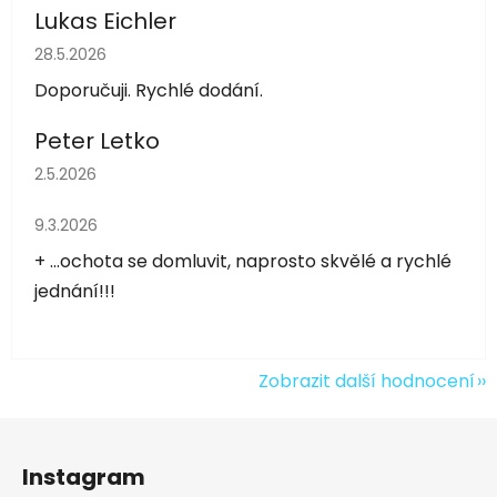
Lukas Eichler
Hodnocení obchodu je 5 z 5 hvězdiček.
28.5.2026
Doporučuji. Rychlé dodání.
Peter Letko
Hodnocení obchodu je 5 z 5 hvězdiček.
2.5.2026
Hodnocení obchodu je 5 z 5 hvězdiček.
9.3.2026
+ ...ochota se domluvit, naprosto skvělé a rychlé
jednání!!!
Zobrazit další hodnocení
Z
á
Instagram
p