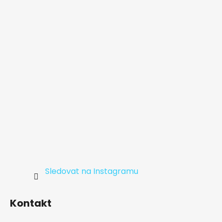
a
t
í
Sledovat na Instagramu
Kontakt