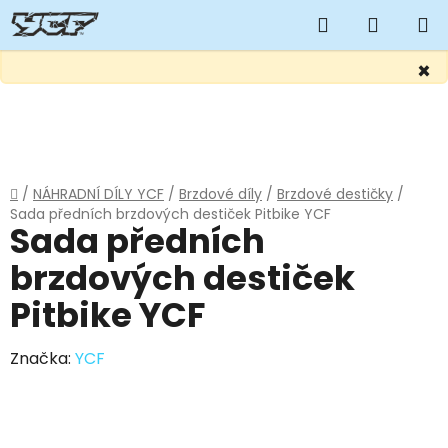
Hledat
NÁKUP
KOŠÍK
×
Přejít
na
obsah
Domů
/
NÁHRADNÍ DÍLY YCF
/
Brzdové díly
/
Brzdové destičky
/
Sada předních brzdových destiček Pitbike YCF
Sada předních
brzdových destiček
Pitbike YCF
Značka:
YCF