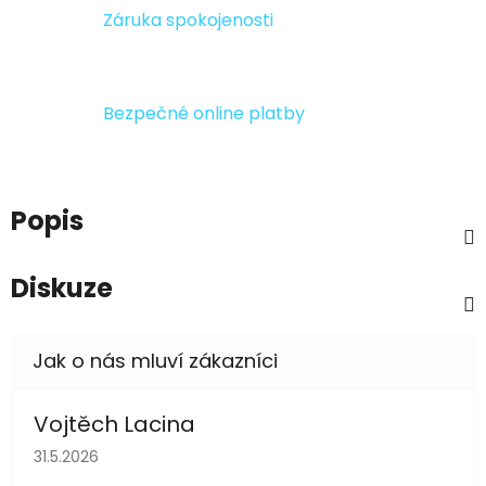
Záruka spokojenosti
Bezpečné online platby
Popis
Diskuze
Vojtěch Lacina
Hodnocení obchodu je 5 z 5 hvězdiček.
31.5.2026