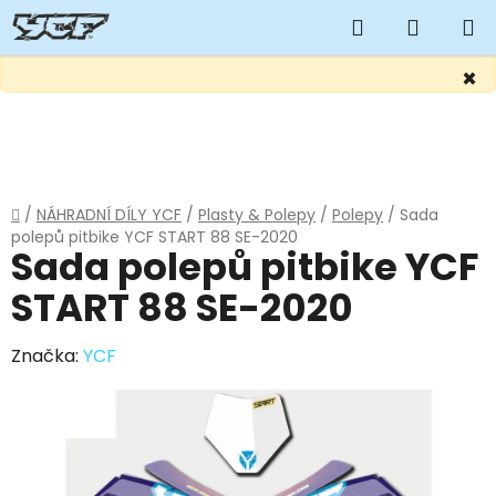
Hledat
NÁKUP
KOŠÍK
×
Přejít
na
obsah
Domů
/
NÁHRADNÍ DÍLY YCF
/
Plasty & Polepy
/
Polepy
/
Sada
polepů pitbike YCF START 88 SE-2020
Sada polepů pitbike YCF
START 88 SE-2020
Značka:
YCF