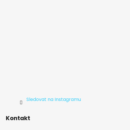
a
t
í
Sledovat na Instagramu
Kontakt