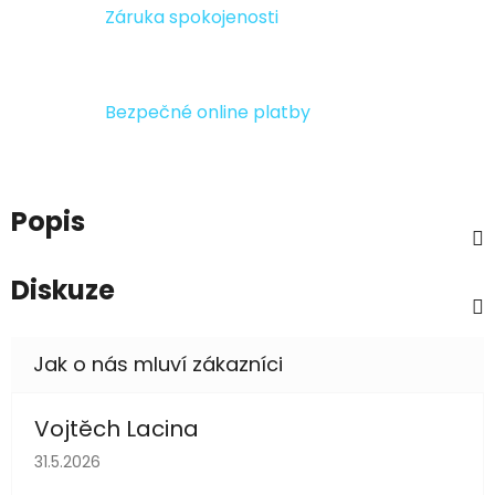
Záruka spokojenosti
Bezpečné online platby
Popis
Diskuze
Vojtěch Lacina
Hodnocení obchodu je 5 z 5 hvězdiček.
31.5.2026