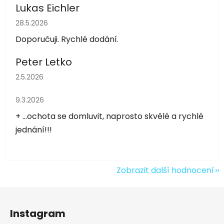
Lukas Eichler
Hodnocení obchodu je 5 z 5 hvězdiček.
28.5.2026
Doporučuji. Rychlé dodání.
Peter Letko
Hodnocení obchodu je 5 z 5 hvězdiček.
2.5.2026
Hodnocení obchodu je 5 z 5 hvězdiček.
9.3.2026
+ ...ochota se domluvit, naprosto skvělé a rychlé
jednání!!!
Zobrazit další hodnocení
Z
á
Instagram
p