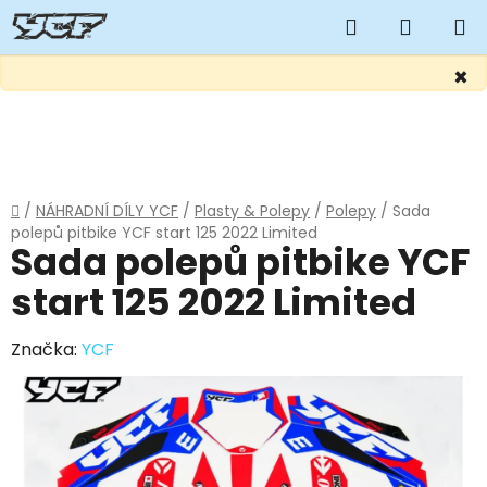
Hledat
NÁKUP
KOŠÍK
×
Přejít
na
obsah
Domů
/
NÁHRADNÍ DÍLY YCF
/
Plasty & Polepy
/
Polepy
/
Sada
polepů pitbike YCF start 125 2022 Limited
Sada polepů pitbike YCF
start 125 2022 Limited
Značka:
YCF