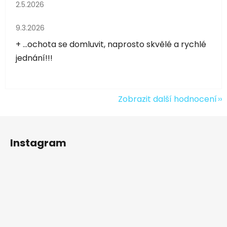
Hodnocení obchodu je 5 z 5 hvězdiček.
2.5.2026
Hodnocení obchodu je 5 z 5 hvězdiček.
9.3.2026
+ ...ochota se domluvit, naprosto skvělé a rychlé
jednání!!!
Zobrazit další hodnocení
Z
á
Instagram
p
a
t
í