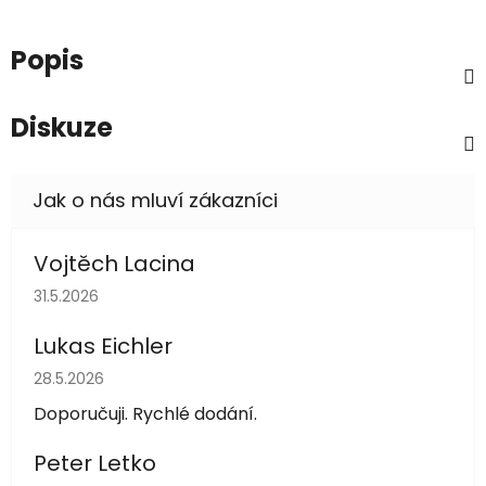
Popis
Diskuze
Vojtěch Lacina
Hodnocení obchodu je 5 z 5 hvězdiček.
31.5.2026
Lukas Eichler
Hodnocení obchodu je 5 z 5 hvězdiček.
28.5.2026
Doporučuji. Rychlé dodání.
Peter Letko