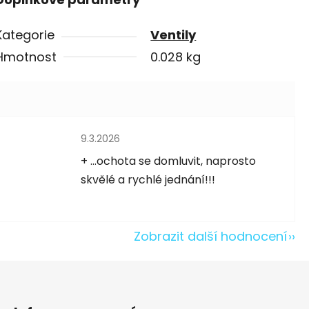
Kategorie
Ventily
Hmotnost
0.028 kg
Hodnocení obchodu je 5 z 5 hvězdiček.
9.3.2026
5 hvězdiček.
+ ...ochota se domluvit, naprosto
skvělé a rychlé jednání!!!
Zobrazit další hodnocení