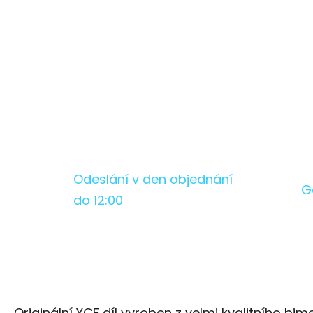
Odeslání v den objednání
G
do 12:00
Originální YCF díl vyroben z velmi kvalitního bim