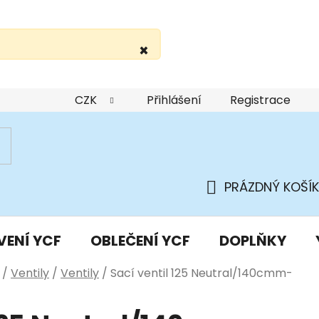
×
žití webu
Podmínky ochrany osobních údajů
Do
CZK
Přihlášení
Registrace
PRÁZDNÝ KOŠÍK
NÁKUPNÍ
KOŠÍK
VENÍ YCF
OBLEČENÍ YCF
DOPLŇKY
/
Ventily
/
Ventily
/
Sací ventil 125 Neutral/140cmm-