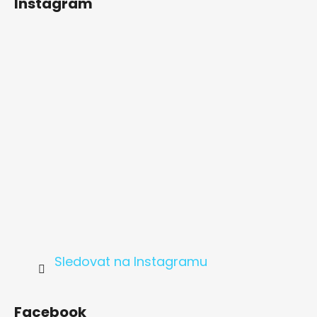
Instagram
p
a
t
í
Sledovat na Instagramu
Facebook