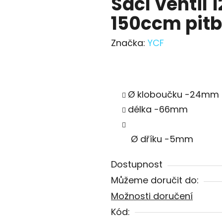
Sací ventil
150ccm pitb
Značka:
YCF
Ø kloboučku -24mm
délka -66mm
Ø dříku -5mm
Dostupnost
Můžeme doručit do:
Možnosti doručení
Kód: