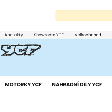
Přejít
Kontakty
Showroom YCF
Velkoobchod
na
obsah
MOTORKY YCF
NÁHRADNÍ DÍLY YCF