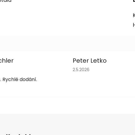
chler
Peter Letko
obchodu je 5 z 5 hvězdiček.
Hodnocení obchodu je 5 z 
2.5.2026
. Rychlé dodání.