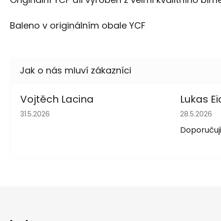
Baleno v originálním obale YCF
Vojtěch Lacina
Lukas Ei
Hodnocení obchodu je 5 z 5 hvězdiček.
Hodnocení 
31.5.2026
28.5.2026
Doporučuji
Z
á