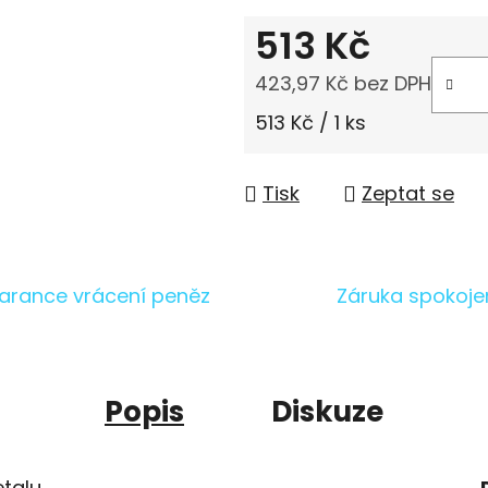
513 Kč
423,97 Kč bez DPH
Měrná cena:
513 Kč / 1 ks
Tisk
Zeptat se
arance vrácení peněz
Záruka spokoje
Popis
Diskuze
etalu