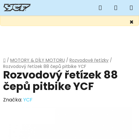
Hledat
NÁKUP
KOŠÍK
×
Přejít
na
obsah
Domů
/
MOTORY & DÍLY MOTORU
/
Rozvodové řetízky
/
Rozvodový řetízek 88 čepů pitbike YCF
Rozvodový řetízek 88
čepů pitbike YCF
Značka:
YCF