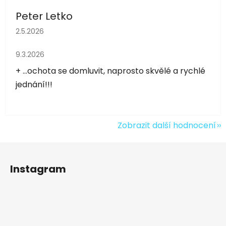
Peter Letko
Hodnocení obchodu je 5 z 5 hvězdiček.
2.5.2026
Hodnocení obchodu je 5 z 5 hvězdiček.
9.3.2026
+ ...ochota se domluvit, naprosto skvělé a rychlé
jednání!!!
Zobrazit další hodnocení
Z
á
Instagram
p
a
t
í