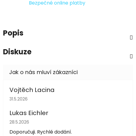
Bezpečné online platby
Popis
Diskuze
Vojtěch Lacina
Hodnocení obchodu je 5 z 5 hvězdiček.
31.5.2026
Lukas Eichler
Hodnocení obchodu je 5 z 5 hvězdiček.
28.5.2026
Doporučuji. Rychlé dodání.