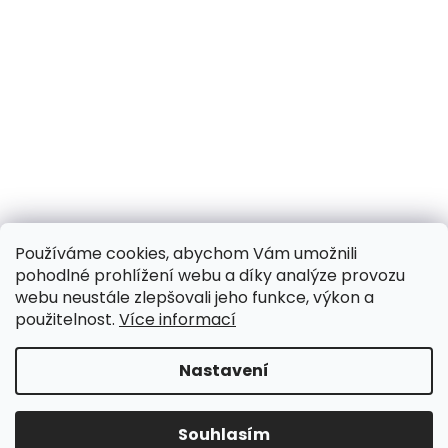
Používáme cookies, abychom Vám umožnili
pohodlné prohlížení webu a díky analýze provozu
webu neustále zlepšovali jeho funkce, výkon a
použitelnost.
Více informací
Nastavení
UPOZORNĚNÍ NA OMEZENÍ!! ZAVŘENO i expedice |
31.7.-8.8. DOVOLENÁ, objednávky a dotazy vyřídíme
po dovolené. Během dovolené nevyřizujeme
Souhlasím