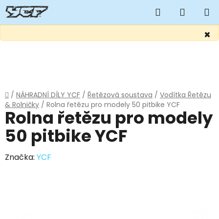
Hledat
NÁKUP
KOŠÍK
×
Přejít
na
obsah
Domů
/
NÁHRADNÍ DÍLY YCF
/
Řetězová soustava
/
Vodítka Řetězu
& Rolničky
/
Rolna řetězu pro modely 50 pitbike YCF
Rolna řetězu pro modely
50 pitbike YCF
Značka:
YCF