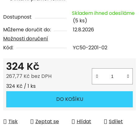
Skladem ihned odesíláme
Dostupnost
(5 ks)
Můžeme doručit do:
12.8.2026
Možnosti doručení
Kód:
YC50-2201-02
324 Kč
267,77 Kč bez DPH
Měrná cena:
324 Kč / 1 ks
DO KOŠÍKU
Tisk
Zeptat se
Hlídat
Sdílet