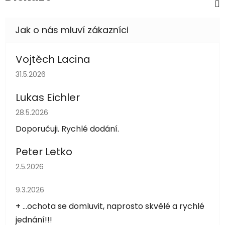
Vojtěch Lacina
Hodnocení obchodu je 5 z 5 hvězdiček.
31.5.2026
Lukas Eichler
Hodnocení obchodu je 5 z 5 hvězdiček.
28.5.2026
Doporučuji. Rychlé dodání.
Peter Letko
Hodnocení obchodu je 5 z 5 hvězdiček.
2.5.2026
Hodnocení obchodu je 5 z 5 hvězdiček.
9.3.2026
+ ...ochota se domluvit, naprosto skvělé a rychlé
jednání!!!