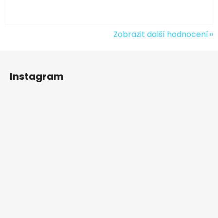
Zobrazit další hodnocení
Z
á
Instagram
p
a
t
í