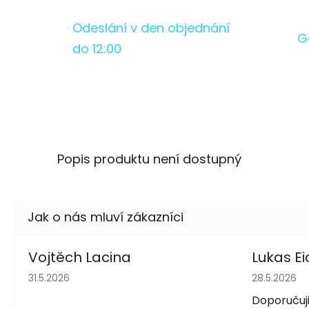
Odeslání v den objednání
G
do 12:00
Popis produktu není dostupný
Vojtěch Lacina
Lukas Ei
Hodnocení obchodu je 5 z 5 hvězdiček.
Hodnocení 
31.5.2026
28.5.2026
Doporučuji