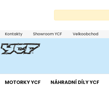
Přejít
Kontakty
Showroom YCF
Velkoobchod
na
obsah
MOTORKY YCF
NÁHRADNÍ DÍLY YCF