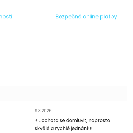
nosti
Bezpečné online platby
Hodnocení obchodu je 5 z 5 hvězdiček.
9.3.2026
5 hvězdiček.
+ ...ochota se domluvit, naprosto
skvělé a rychlé jednání!!!