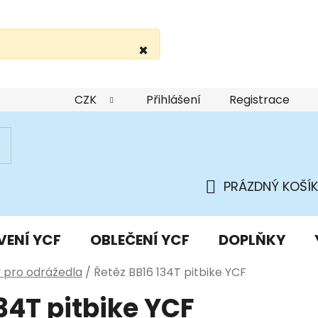
×
žití webu
Podmínky ochrany osobních údajů
Do
CZK
Přihlášení
Registrace
PRÁZDNÝ KOŠÍK
NÁKUPNÍ
KOŠÍK
VENÍ YCF
OBLEČENÍ YCF
DOPLŇKY
y pro odrážedla
/
Řetěz BB16 134T pitbike YCF
34T pitbike YCF