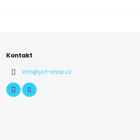
Kontakt
info
@
ycf-shop.cz