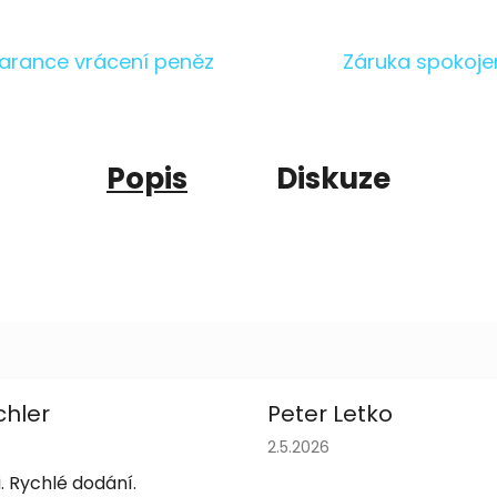
arance vrácení peněz
Záruka spokoje
Popis
Diskuze
chler
Peter Letko
obchodu je 5 z 5 hvězdiček.
Hodnocení obchodu je 5 z 
2.5.2026
. Rychlé dodání.