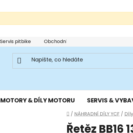
Servis pitbike
Obchodní podmínky
Podmínky u
MOTORY & DÍLY MOTORU
SERVIS & VYBA
Domů
/
NÁHRADNÍ DÍLY YCF
/
Díl
Řetěz BB16 1