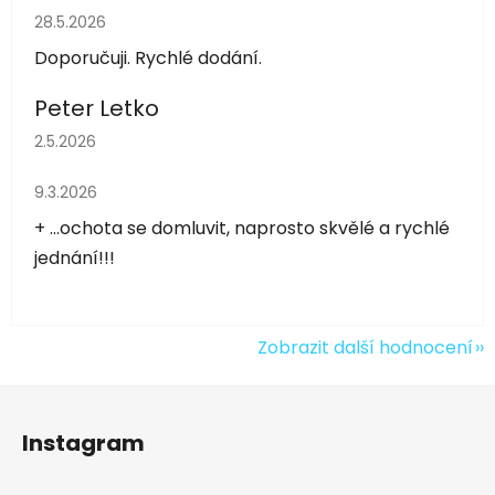
Hodnocení obchodu je 5 z 5 hvězdiček.
28.5.2026
Doporučuji. Rychlé dodání.
Peter Letko
Hodnocení obchodu je 5 z 5 hvězdiček.
2.5.2026
Hodnocení obchodu je 5 z 5 hvězdiček.
9.3.2026
+ ...ochota se domluvit, naprosto skvělé a rychlé
jednání!!!
Zobrazit další hodnocení
Z
á
Instagram
p
a