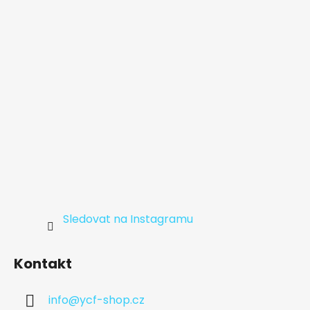
t
í
Sledovat na Instagramu
Kontakt
info
@
ycf-shop.cz