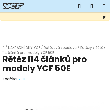
Hledat
NÁKUP
KOŠÍK
×
Přejít
na
obsah
Domů
/
NÁHRADNÍ DÍLY YCF
/
Řetězová soustava
/
Řetězy
/
Rětěz
114 článků pro modely YCF 50E
Rětěz 114 článků pro
modely YCF 50E
Značka:
YCF