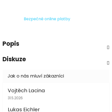
Bezpečné online platby
Popis
Diskuze
Vojtěch Lacina
Hodnocení obchodu je 5 z 5 hvězdiček.
31.5.2026
Lukas Eichler