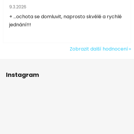
Hodnocení obchodu je 5 z 5 hvězdiček.
9.3.2026
+ ...ochota se domluvit, naprosto skvělé a rychlé
jednání!!!
Zobrazit další hodnocení
Z
á
Instagram
p
a
t
í