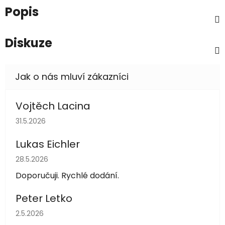
Popis
Diskuze
Vojtěch Lacina
Hodnocení obchodu je 5 z 5 hvězdiček.
31.5.2026
Lukas Eichler
Hodnocení obchodu je 5 z 5 hvězdiček.
28.5.2026
Doporučuji. Rychlé dodání.
Peter Letko
Hodnocení obchodu je 5 z 5 hvězdiček.
2.5.2026