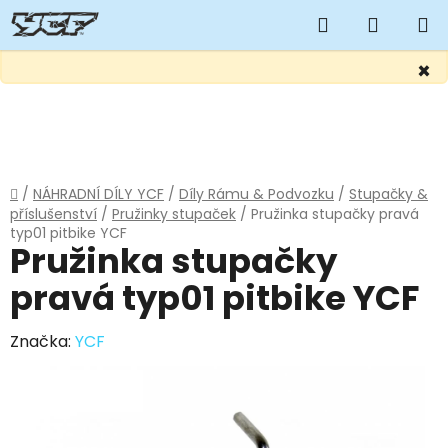
Hledat
NÁKUP
KOŠÍK
×
Přejít
na
obsah
Domů
/
NÁHRADNÍ DÍLY YCF
/
Díly Rámu & Podvozku
/
Stupačky &
příslušenství
/
Pružinky stupaček
/
Pružinka stupačky pravá
typ01 pitbike YCF
Pružinka stupačky
pravá typ01 pitbike YCF
Značka:
YCF