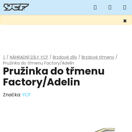
Hledat
NÁKUP
KOŠÍK
×
Přejít
na
obsah
Domů
/
NÁHRADNÍ DÍLY YCF
/
Brzdové díly
/
Brzdové třmeny
/
Pružinka do třmenu Factory/Adelin
Pružinka do třmenu
Factory/Adelin
Značka:
YCF