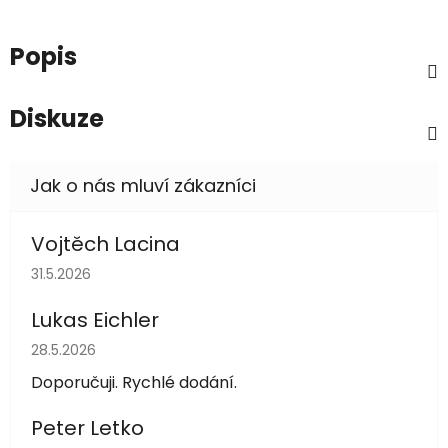
Popis
Diskuze
Vojtěch Lacina
Hodnocení obchodu je 5 z 5 hvězdiček.
31.5.2026
Lukas Eichler
Hodnocení obchodu je 5 z 5 hvězdiček.
28.5.2026
Doporučuji. Rychlé dodání.
Peter Letko