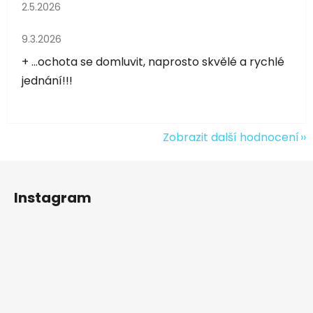
Hodnocení obchodu je 5 z 5 hvězdiček.
2.5.2026
Hodnocení obchodu je 5 z 5 hvězdiček.
9.3.2026
+ ...ochota se domluvit, naprosto skvělé a rychlé
jednání!!!
Zobrazit další hodnocení
Z
á
Instagram
p
a
t
í