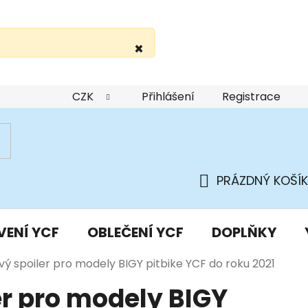
×
žití webu
Podmínky ochrany osobních údajů
Do
CZK
Přihlášení
Registrace
PRÁZDNÝ KOŠÍK
NÁKUPNÍ
KOŠÍK
VENÍ YCF
OBLEČENÍ YCF
DOPLŇKY
vý spoiler pro modely BIGY pitbike YCF do roku 2021
er pro modely BIGY