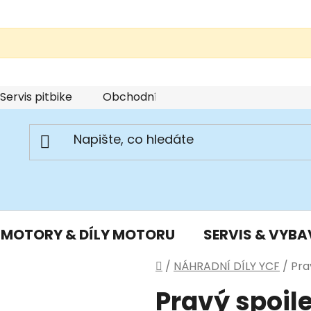
Servis pitbike
Obchodní podmínky
Podmínky u
MOTORY & DÍLY MOTORU
SERVIS & VYBA
Domů
/
NÁHRADNÍ DÍLY YCF
/
Pra
Pravý spoil