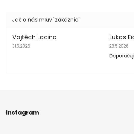
Vojtěch Lacina
Lukas Ei
Hodnocení obchodu je 5 z 5 hvězdiček.
Hodnocení 
31.5.2026
28.5.2026
Doporučuji
Z
á
Instagram
p
a
t