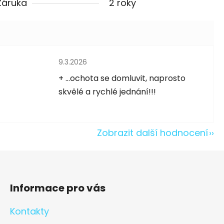
Záruka
2 roky
Hodnocení obchodu je 5 z 5 hvězdiček.
9.3.2026
5 hvězdiček.
+ ...ochota se domluvit, naprosto
skvělé a rychlé jednání!!!
Zobrazit další hodnocení
Informace pro vás
Kontakty