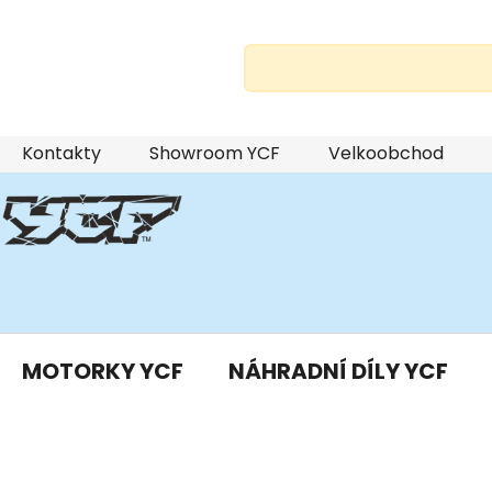
Přejít
Kontakty
Showroom YCF
Velkoobchod
na
obsah
MOTORKY YCF
NÁHRADNÍ DÍLY YCF