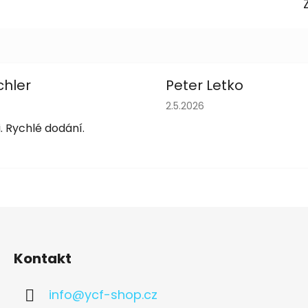
chler
Peter Letko
obchodu je 5 z 5 hvězdiček.
Hodnocení obchodu je 5 z 
2.5.2026
. Rychlé dodání.
Kontakt
info
@
ycf-shop.cz