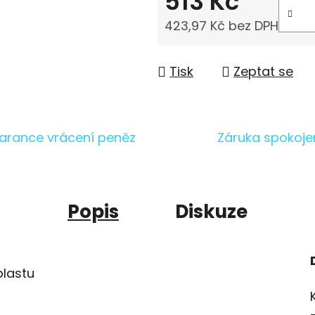
513 Kč
423,97 Kč bez DPH
Měrná cena:
Tisk
Zeptat se
arance vrácení peněz
Záruka spokoje
Popis
Diskuze
plastu