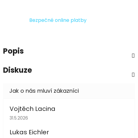
Bezpečné online platby
Popis
Diskuze
Vojtěch Lacina
Hodnocení obchodu je 5 z 5 hvězdiček.
31.5.2026
Lukas Eichler