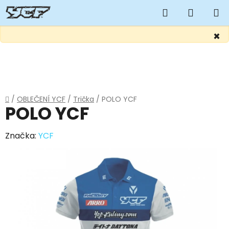
Hledat
NÁKUP
KOŠÍK
×
Přejít
na
obsah
Domů
/
OBLEČENÍ YCF
/
Trička
/
POLO YCF
POLO YCF
Značka:
YCF