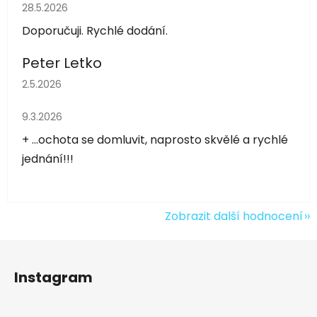
Hodnocení obchodu je 5 z 5 hvězdiček.
28.5.2026
Doporučuji. Rychlé dodání.
Peter Letko
Hodnocení obchodu je 5 z 5 hvězdiček.
2.5.2026
Hodnocení obchodu je 5 z 5 hvězdiček.
9.3.2026
+ ...ochota se domluvit, naprosto skvělé a rychlé
jednání!!!
Zobrazit další hodnocení
Z
á
Instagram
p
a