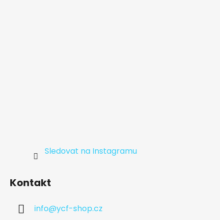
t
í
Sledovat na Instagramu
Kontakt
info
@
ycf-shop.cz