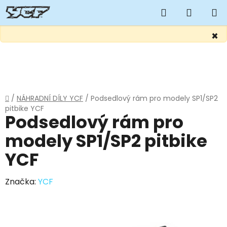
Hledat
NÁKUP
KOŠÍK
×
Přejít
na
obsah
Domů
/
NÁHRADNÍ DÍLY YCF
/
Podsedlový rám pro modely SP1/SP2
pitbike YCF
Podsedlový rám pro
modely SP1/SP2 pitbike
YCF
Značka:
YCF