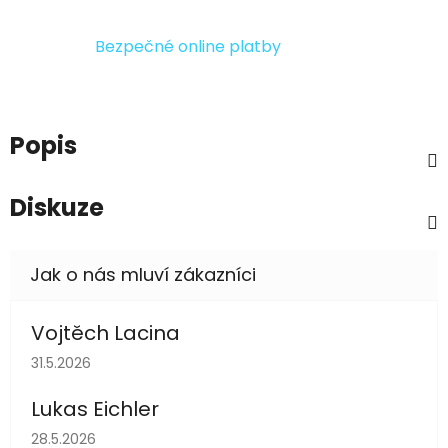
Bezpečné online platby
Popis
Diskuze
Vojtěch Lacina
Hodnocení obchodu je 5 z 5 hvězdiček.
31.5.2026
Lukas Eichler
Hodnocení obchodu je 5 z 5 hvězdiček.
28.5.2026