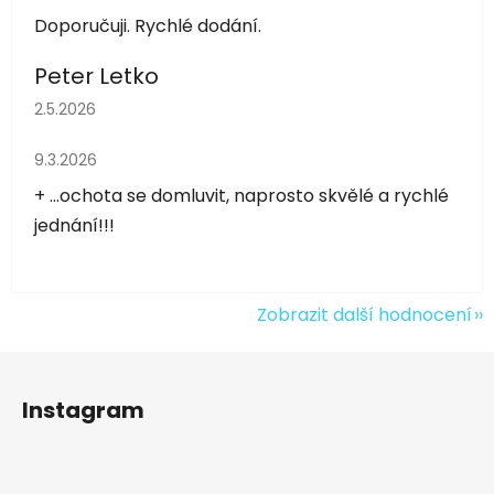
Doporučuji. Rychlé dodání.
Peter Letko
Hodnocení obchodu je 5 z 5 hvězdiček.
2.5.2026
Hodnocení obchodu je 5 z 5 hvězdiček.
9.3.2026
+ ...ochota se domluvit, naprosto skvělé a rychlé
jednání!!!
Zobrazit další hodnocení
Z
á
Instagram
p
a
t