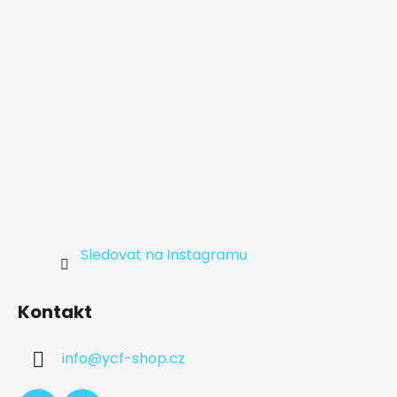
í
Sledovat na Instagramu
Kontakt
info
@
ycf-shop.cz