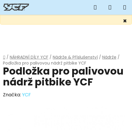
Hledat
NÁKUP
KOŠÍK
×
Přejít
na
obsah
Domů
/
NÁHRADNÍ DÍLY YCF
/
Nádrže & Příslušenství
/
Nádrže
/
Podložka pro palivovou nádrž pitbike YCF
Podložka pro palivovou
nádrž pitbike YCF
Značka:
YCF