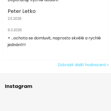
Peter Letko
Hodnocení obchodu je 5 z 5 hvězdiček.
2.5.2026
Hodnocení obchodu je 5 z 5 hvězdiček.
9.3.2026
+ ...ochota se domluvit, naprosto skvělé a rychlé
jednání!!!
Zobrazit další hodnocení
Z
á
Instagram
p
a
t
í