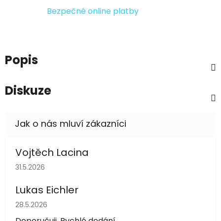
Bezpečné online platby
Popis
Diskuze
Vojtěch Lacina
Hodnocení obchodu je 5 z 5 hvězdiček.
31.5.2026
Lukas Eichler
Hodnocení obchodu je 5 z 5 hvězdiček.
28.5.2026
Doporučuji. Rychlé dodání.