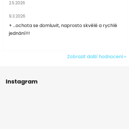
Hodnocení obchodu je 5 z 5 hvězdiček.
2.5.2026
Hodnocení obchodu je 5 z 5 hvězdiček.
9.3.2026
+ ...ochota se domluvit, naprosto skvělé a rychlé
jednání!!!
Zobrazit další hodnocení
Z
á
Instagram
p
a
t
í