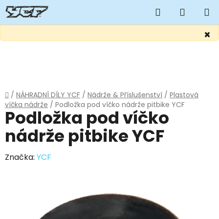
Hledat
NÁKUP
KOŠÍK
×
Přejít
na
obsah
Domů
/
NÁHRADNÍ DÍLY YCF
/
Nádrže & Příslušenství
/
Plastová
víčka nádrže
/
Podložka pod víčko nádrže pitbike YCF
Podložka pod víčko
nádrže pitbike YCF
Značka:
YCF