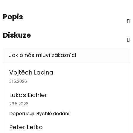
Popis
Diskuze
Vojtěch Lacina
Hodnocení obchodu je 5 z 5 hvězdiček.
31.5.2026
Lukas Eichler
Hodnocení obchodu je 5 z 5 hvězdiček.
28.5.2026
Doporučuji. Rychlé dodání.
Peter Letko