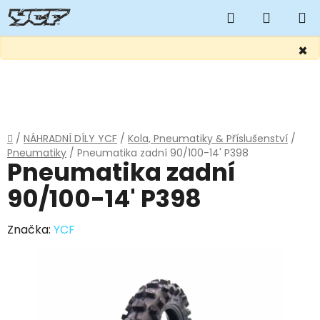
Hledat
NÁKUP
KOŠÍK
×
Přejít
na
obsah
Domů
/
NÁHRADNÍ DÍLY YCF
/
Kola, Pneumatiky & Příslušenství
/
Pneumatiky
/
Pneumatika zadní 90/100-14' P398
Pneumatika zadní
90/100-14' P398
Značka:
YCF