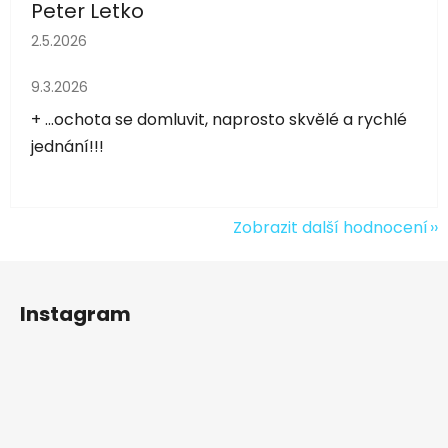
Peter Letko
Hodnocení obchodu je 5 z 5 hvězdiček.
2.5.2026
Hodnocení obchodu je 5 z 5 hvězdiček.
9.3.2026
+ ...ochota se domluvit, naprosto skvělé a rychlé
jednání!!!
Zobrazit další hodnocení
Z
á
Instagram
p
a
t
í