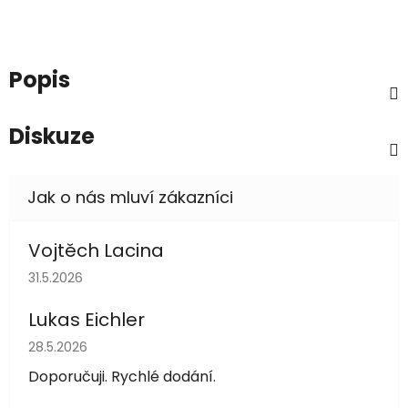
Popis
Diskuze
Vojtěch Lacina
Hodnocení obchodu je 5 z 5 hvězdiček.
31.5.2026
Lukas Eichler
Hodnocení obchodu je 5 z 5 hvězdiček.
28.5.2026
Doporučuji. Rychlé dodání.