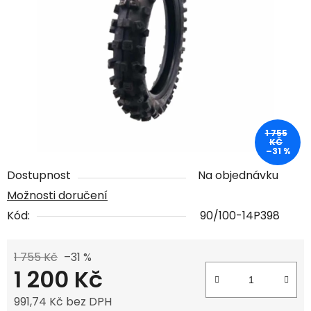
1 755
KČ
–31 %
Dostupnost
Na objednávku
Možnosti doručení
Kód:
90/100-14P398
1 755 Kč
–31 %
1 200 Kč
991,74 Kč bez DPH