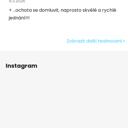
9.3.2026
+ ...ochota se domluvit, naprosto skvělé a rychlé
jednání!!!
Zobrazit další hodnocení
Z
á
Instagram
p
a
t
í