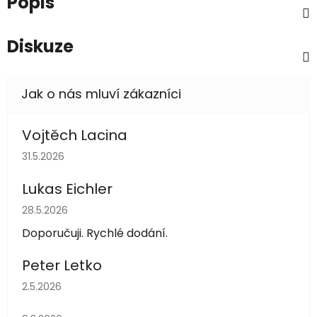
Popis
Diskuze
Vojtěch Lacina
Hodnocení obchodu je 5 z 5 hvězdiček.
31.5.2026
Lukas Eichler
Hodnocení obchodu je 5 z 5 hvězdiček.
28.5.2026
Doporučuji. Rychlé dodání.
Peter Letko
Hodnocení obchodu je 5 z 5 hvězdiček.
2.5.2026
Hodnocení obchodu je 5 z 5 hvězdiček.