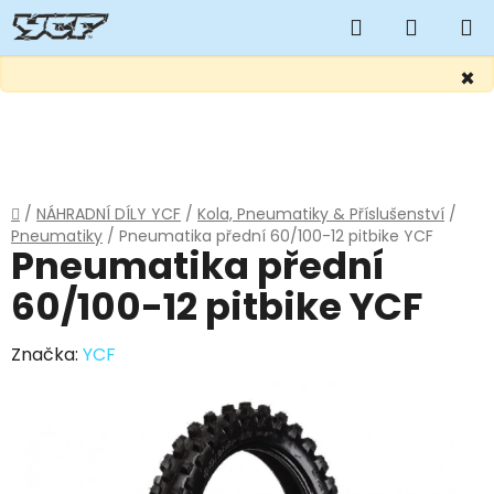
Hledat
NÁKUP
KOŠÍK
×
Přejít
na
obsah
Domů
/
NÁHRADNÍ DÍLY YCF
/
Kola, Pneumatiky & Příslušenství
/
Pneumatiky
/
Pneumatika přední 60/100-12 pitbike YCF
Pneumatika přední
60/100-12 pitbike YCF
Značka:
YCF