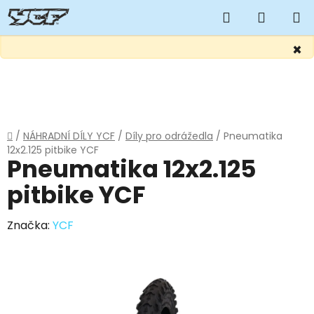
Hledat
NÁKUP
KOŠÍK
×
Přejít
na
obsah
Domů
/
NÁHRADNÍ DÍLY YCF
/
Díly pro odrážedla
/
Pneumatika
12x2.125 pitbike YCF
Pneumatika 12x2.125
pitbike YCF
Značka:
YCF