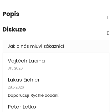
Popis
Diskuze
Vojtěch Lacina
Hodnocení obchodu je 5 z 5 hvězdiček.
31.5.2026
Lukas Eichler
Hodnocení obchodu je 5 z 5 hvězdiček.
28.5.2026
Doporučuji. Rychlé dodání.
Peter Letko