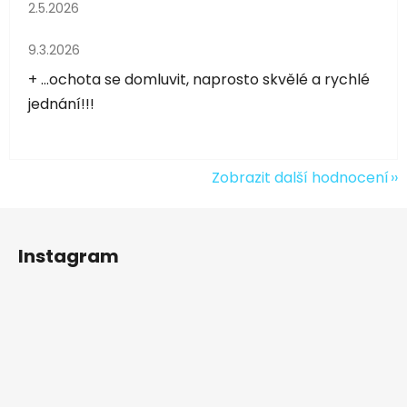
Hodnocení obchodu je 5 z 5 hvězdiček.
2.5.2026
Hodnocení obchodu je 5 z 5 hvězdiček.
9.3.2026
+ ...ochota se domluvit, naprosto skvělé a rychlé
jednání!!!
Zobrazit další hodnocení
Z
á
Instagram
p
a
t
í