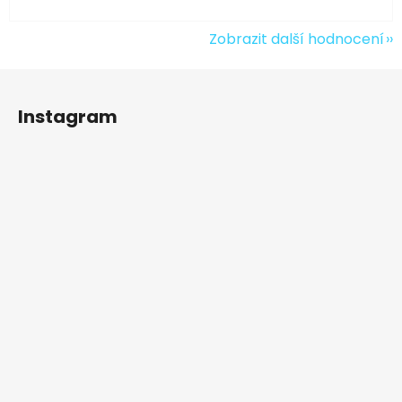
Zobrazit další hodnocení
Z
á
Instagram
p
a
t
í