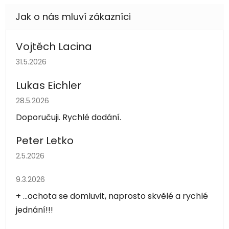
Vojtěch Lacina
Hodnocení obchodu je 5 z 5 hvězdiček.
31.5.2026
Lukas Eichler
Hodnocení obchodu je 5 z 5 hvězdiček.
28.5.2026
Doporučuji. Rychlé dodání.
Peter Letko
Hodnocení obchodu je 5 z 5 hvězdiček.
2.5.2026
Hodnocení obchodu je 5 z 5 hvězdiček.
9.3.2026
+ ...ochota se domluvit, naprosto skvělé a rychlé
jednání!!!