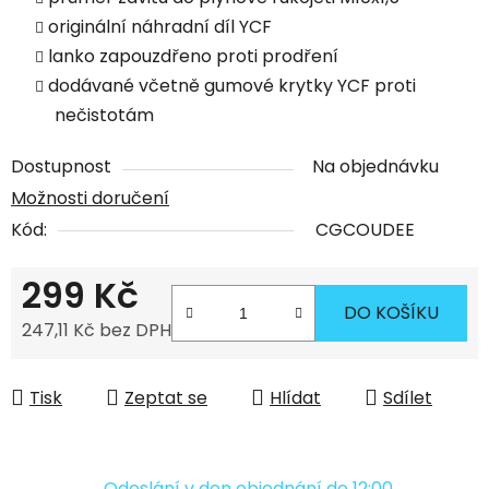
originální náhradní díl YCF
lanko zapouzdřeno proti prodření
dodávané včetně gumové krytky YCF proti
nečistotám
Dostupnost
Na objednávku
Možnosti doručení
Kód:
CGCOUDEE
299 Kč
DO KOŠÍKU
247,11 Kč bez DPH
Měrná cena:
Tisk
Zeptat se
Hlídat
Sdílet
Odeslání v den objednání do 12:00