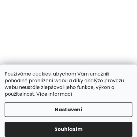
Používáme cookies, abychom Vám umožnili
pohodlné prohlížení webu a díky analýze provozu
webu neustále zlepšovali jeho funkce, výkon a
použitelnost.
Více informací
Nastavení
UPOZORNĚNÍ NA OMEZENÍ!! ZAVŘENO i expedice |
31.7.-8.8. DOVOLENÁ, objednávky a dotazy vyřídíme
po dovolené. Během dovolené nevyřizujeme
Souhlasím
telefonáty!!! | Ostatní dny běžný provoz