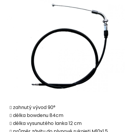
zahnutý vývod 90°
délka bowdenu 84cm
délka vysunutého lanka 12 cm
průměr závitu do plynové rukojeti M10x1,5