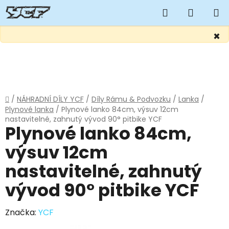
Hledat
NÁKUP
KOŠÍK
×
Přejít
na
obsah
Domů
/
NÁHRADNÍ DÍLY YCF
/
Díly Rámu & Podvozku
/
Lanka
/
Plynové lanka
/
Plynové lanko 84cm, výsuv 12cm
nastavitelné, zahnutý vývod 90° pitbike YCF
Plynové lanko 84cm,
výsuv 12cm
nastavitelné, zahnutý
vývod 90° pitbike YCF
Značka:
YCF