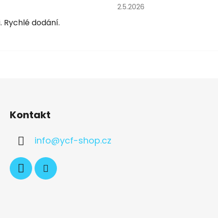
obchodu je 5 z 5 hvězdiček.
Hodnocení obchodu je 5 z 
2.5.2026
. Rychlé dodání.
Kontakt
info
@
ycf-shop.cz