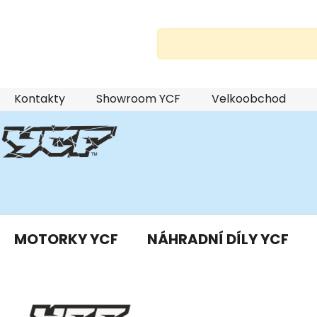
Přejít
Kontakty
Showroom YCF
Velkoobchod
na
obsah
MOTORKY YCF
NÁHRADNÍ DÍLY YCF