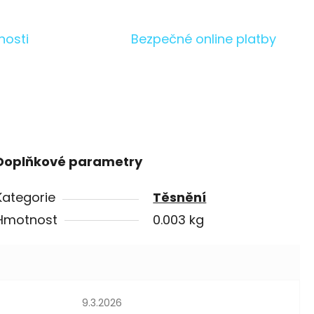
nosti
Bezpečné online platby
Doplňkové parametry
Kategorie
Těsnění
Hmotnost
0.003 kg
Hodnocení obchodu je 5 z 5 hvězdiček.
9.3.2026