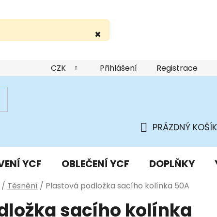
×
žití webu
Podmínky ochrany osobních údajů
Do
CZK
Přihlášení
Registrace
PRÁZDNÝ KOŠÍK
NÁKUPNÍ
KOŠÍK
VENÍ YCF
OBLEČENÍ YCF
DOPLŇKY
/
Těsnění
/
Plastová podložka sacího kolínka 50A
dložka sacího kolínka