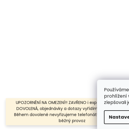
Používáme
prohlížení
zlepšovali 
UPOZORNĚNÍ NA OMEZENÍ!! ZAVŘENO i expedice | 31.7.-8.8.
DOVOLENÁ, objednávky a dotazy vyřídíme po dovolené.
Během dovolené nevyřizujeme telefonáty!!! | Ostatní dn
Nastave
běžný provoz