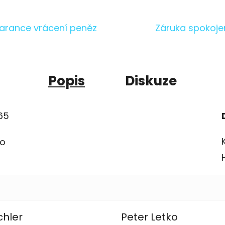
arance vrácení peněz
Záruka spokoje
Popis
Diskuze
65
ko
chler
Peter Letko