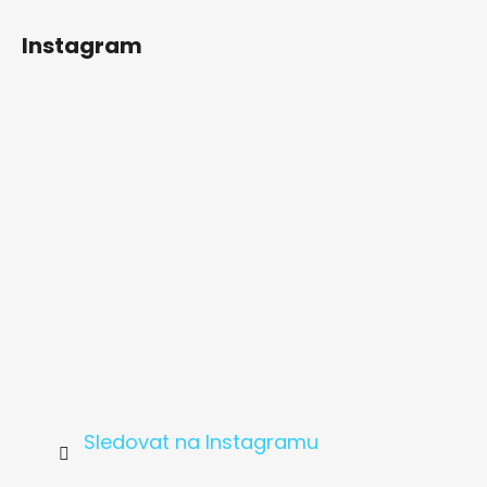
Z
á
Instagram
p
a
t
í
Sledovat na Instagramu