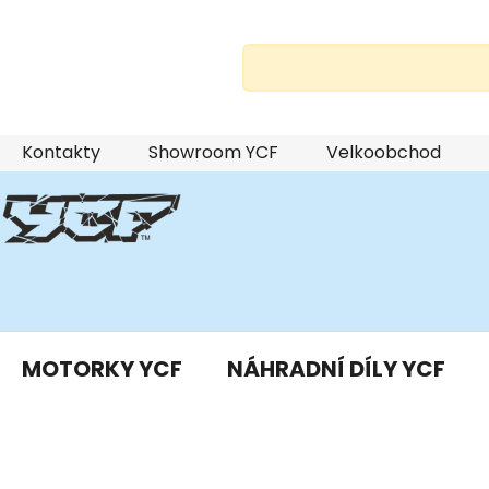
Přejít
Kontakty
Showroom YCF
Velkoobchod
na
obsah
MOTORKY YCF
NÁHRADNÍ DÍLY YCF