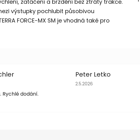
hlení, zatáčení a brzdění bez ztráty trakce.
ezi výstupky pochlubit působivou
 TERRA FORCE-MX SM je vhodná také pro
chler
Peter Letko
obchodu je 5 z 5 hvězdiček.
Hodnocení obchodu je 5 z 
2.5.2026
. Rychlé dodání.