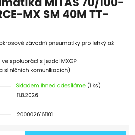
umatika MITAS 70/100-
ORCE-MX SM 40M TT-
krosové závodní pneumatiky pro lehký až
 ve spolupráci s jezdci MXGP
a silničních komunikacích)
Skladem ihned odesíláme
(1 ks)
11.8.2026
2000026161101