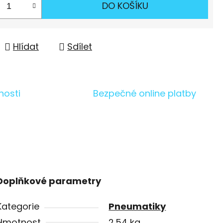
DO KOŠÍKU
Hlídat
Sdílet
nosti
Bezpečné online platby
Doplňkové parametry
Kategorie
Pneumatiky
Hmotnost
2.54 kg