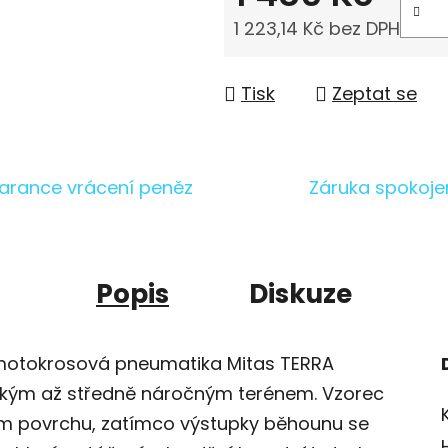
1 223,14 Kč bez DPH
Měrná cena:
Tisk
Zeptat se
arance vrácení peněz
Záruka spokoje
Popis
Diskuze
 motokrosová pneumatika Mitas TERRA
ehkým až středně náročným terénem. Vzorec
m povrchu, zatímco výstupky běhounu se