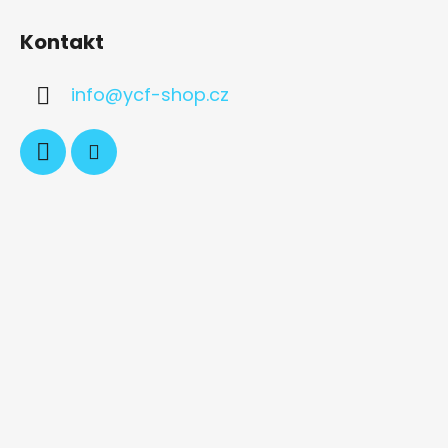
Kontakt
info
@
ycf-shop.cz