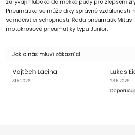
zarývají hluboko do měkké půdy pro zlepšení zryc
Pneumatika se může díky správné vzdálenosti m
samočisticí schopností. Řada pneumatik Mitas
motokrosové pneumatiky typu Junior.
Vojtěch Lacina
Lukas Ei
Hodnocení obchodu je 5 z 5 hvězdiček.
Hodnocení 
31.5.2026
28.5.2026
Doporučuji