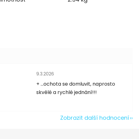
Hodnocení obchodu je 5 z 5 hvězdiček.
9.3.2026
5 hvězdiček.
+ ...ochota se domluvit, naprosto
skvělé a rychlé jednání!!!
Zobrazit další hodnocení