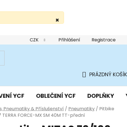
×
žití webu
Podmínky ochrany osobních údajů
Do
CZK
Přihlášení
Registrace
PRÁZDNÝ KOŠÍK
NÁKUPNÍ
KOŠÍK
VENÍ YCF
OBLEČENÍ YCF
DOPLŇKY
a, Pneumatiky & Příslušenství
/
Pneumatiky
/
Pitbike
17 TERRA FORCE-MX SM 40M TT-přední