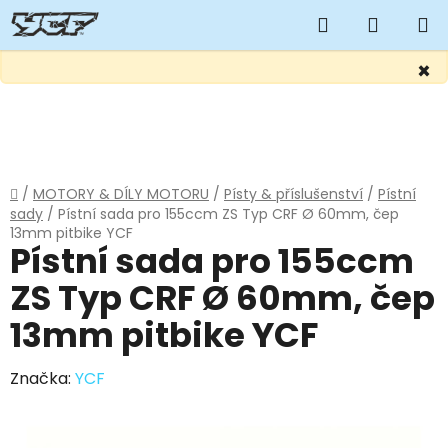
Hledat
NÁKUP
KOŠÍK
×
Přejít
na
obsah
Domů
/
MOTORY & DÍLY MOTORU
/
Písty & příslušenství
/
Pístní
sady
/
Pístní sada pro 155ccm ZS Typ CRF Ø 60mm, čep
13mm pitbike YCF
Pístní sada pro 155ccm
ZS Typ CRF Ø 60mm, čep
13mm pitbike YCF
Značka:
YCF