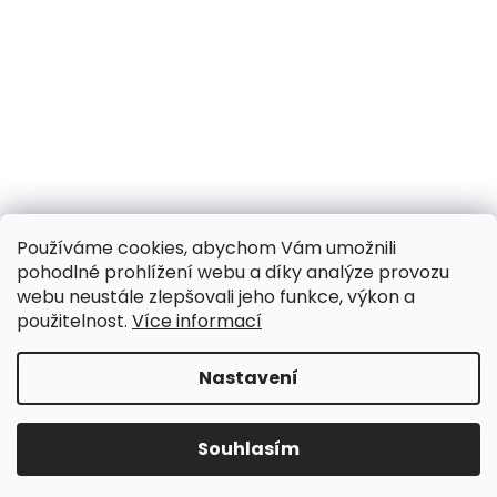
Používáme cookies, abychom Vám umožnili
pohodlné prohlížení webu a díky analýze provozu
webu neustále zlepšovali jeho funkce, výkon a
použitelnost.
Více informací
Nastavení
UPOZORNĚNÍ NA OMEZENÍ!! ZAVŘENO i expedice |
31.7.-8.8. DOVOLENÁ, objednávky a dotazy vyřídíme
po dovolené. Během dovolené nevyřizujeme
Souhlasím
telefonáty!!! | Ostatní dny běžný provoz