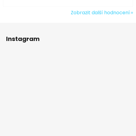
Zobrazit další hodnocení
Z
á
Instagram
p
a
t
í