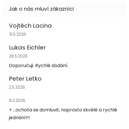
Vojtěch Lacina
Hodnocení obchodu je 5 z 5 hvězdiček.
31.5.2026
Lukas Eichler
Hodnocení obchodu je 5 z 5 hvězdiček.
28.5.2026
Doporučuji. Rychlé dodání.
Peter Letko
Hodnocení obchodu je 5 z 5 hvězdiček.
2.5.2026
Hodnocení obchodu je 5 z 5 hvězdiček.
9.3.2026
+ ...ochota se domluvit, naprosto skvělé a rychlé
jednání!!!