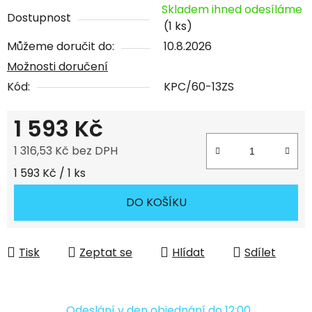
Skladem ihned odesíláme
Dostupnost
(1 ks)
Můžeme doručit do:
10.8.2026
Možnosti doručení
Kód:
KPC/60-13ZS
1 593 Kč
1 316,53 Kč bez DPH
Měrná cena:
1 593 Kč / 1 ks
DO KOŠÍKU
Tisk
Zeptat se
Hlídat
Sdílet
Odeslání v den objednání do 12:00