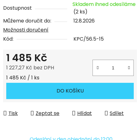
Skladem ihned odesíláme
Dostupnost
(2 ks)
Můžeme doručit do:
12.8.2026
Možnosti doručení
Kód:
KPC/56.5-15
1 485 Kč
1 227,27 Kč bez DPH
Měrná cena:
1 485 Kč / 1 ks
DO KOŠÍKU
Tisk
Zeptat se
Hlídat
Sdílet
Odeslání v den objednání do 12:00