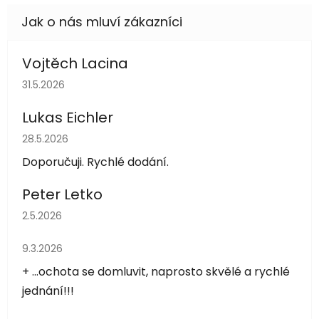
Vojtěch Lacina
Hodnocení obchodu je 5 z 5 hvězdiček.
31.5.2026
Lukas Eichler
Hodnocení obchodu je 5 z 5 hvězdiček.
28.5.2026
Doporučuji. Rychlé dodání.
Peter Letko
Hodnocení obchodu je 5 z 5 hvězdiček.
2.5.2026
Hodnocení obchodu je 5 z 5 hvězdiček.
9.3.2026
+ ...ochota se domluvit, naprosto skvělé a rychlé
jednání!!!