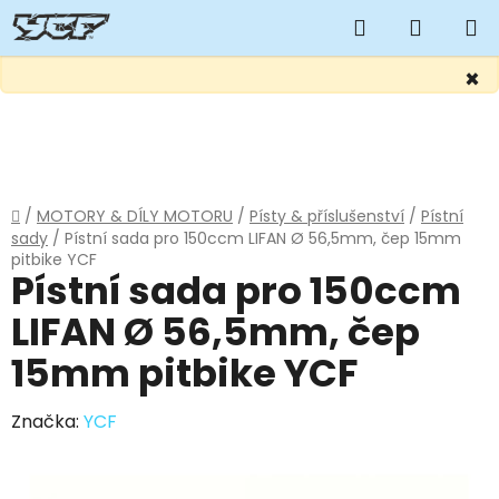
Hledat
NÁKUP
KOŠÍK
×
Přejít
na
obsah
Domů
/
MOTORY & DÍLY MOTORU
/
Písty & příslušenství
/
Pístní
sady
/
Pístní sada pro 150ccm LIFAN Ø 56,5mm, čep 15mm
pitbike YCF
Pístní sada pro 150ccm
LIFAN Ø 56,5mm, čep
15mm pitbike YCF
Značka:
YCF