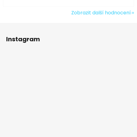
Zobrazit další hodnocení
Z
á
Instagram
p
a
t
í