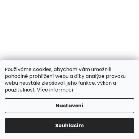
Používáme cookies, abychom Vám umožnili
pohodlné prohlížení webu a díky analýze provozu
webu neustále zlepšovali jeho funkce, výkon a
použitelnost.
Více informací
Nastavení
UPOZORNĚNÍ NA OMEZENÍ!! ZAVŘENO i expedice |
31.7.-8.8. DOVOLENÁ, objednávky a dotazy vyřídíme
po dovolené. Během dovolené nevyřizujeme
Souhlasím
telefonáty!!! | Ostatní dny běžný provoz