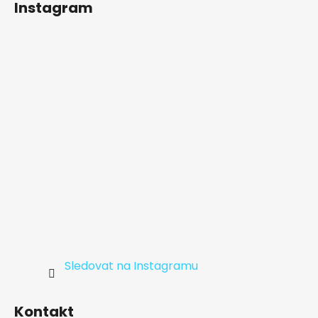
Instagram
p
a
t
í
Sledovat na Instagramu
Kontakt