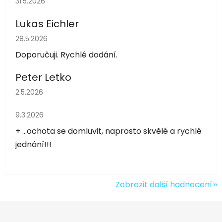
31.5.2026
Lukas Eichler
Hodnocení obchodu je 5 z 5 hvězdiček.
28.5.2026
Doporučuji. Rychlé dodání.
Peter Letko
Hodnocení obchodu je 5 z 5 hvězdiček.
2.5.2026
Hodnocení obchodu je 5 z 5 hvězdiček.
9.3.2026
+ ...ochota se domluvit, naprosto skvělé a rychlé
jednání!!!
Zobrazit další hodnocení
Z
á