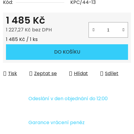
Kód:
KPC/44-13
1 485 Kč
1 227,27 Kč bez DPH
Měrná cena:
1 485 Kč / 1 ks
DO KOŠÍKU
Tisk
Zeptat se
Hlídat
Sdílet
Odeslání v den objednání do 12:00
Garance vrácení peněz