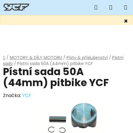
Hledat
NÁKUP
KOŠÍK
×
Přejít
na
obsah
Domů
/
MOTORY & DÍLY MOTORU
/
Písty & příslušenství
/
Pístní
sady
/
Pístní sada 50A (44mm) pitbike YCF
Pístní sada 50A
(44mm) pitbike YCF
Značka:
YCF