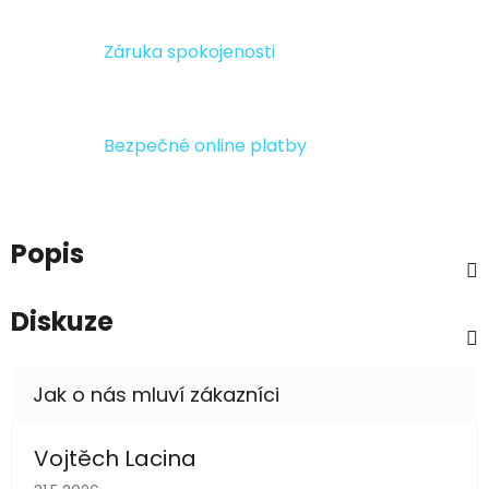
Záruka spokojenosti
Bezpečné online platby
Popis
Diskuze
Vojtěch Lacina
Hodnocení obchodu je 5 z 5 hvězdiček.