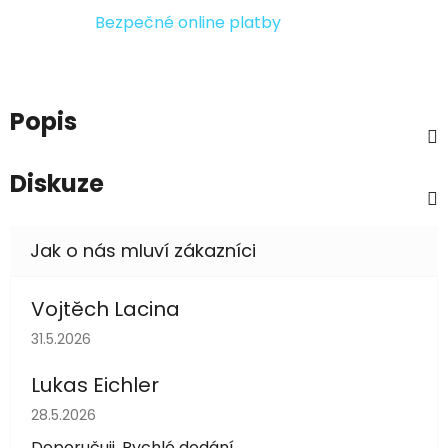
Bezpečné online platby
Popis
Diskuze
Vojtěch Lacina
Hodnocení obchodu je 5 z 5 hvězdiček.
31.5.2026
Lukas Eichler
Hodnocení obchodu je 5 z 5 hvězdiček.
28.5.2026
Doporučuji. Rychlé dodání.