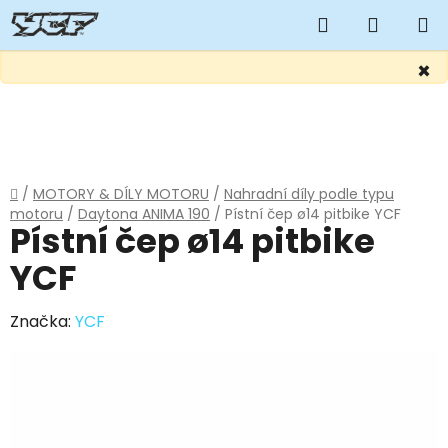
Hledat
NÁKUP
KOŠÍK
×
Přejít
na
obsah
Domů
/
MOTORY & DÍLY MOTORU
/
Nahradní díly podle typu
motoru
/
Daytona ANIMA 190
/
Pístní čep ø14 pitbike YCF
Pístní čep ø14 pitbike
YCF
Značka:
YCF