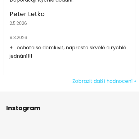
Peter Letko
Hodnocení obchodu je 5 z 5 hvězdiček.
2.5.2026
Hodnocení obchodu je 5 z 5 hvězdiček.
9.3.2026
+ ...ochota se domluvit, naprosto skvělé a rychlé
jednání!!!
Zobrazit další hodnocení
Z
á
Instagram
p
a
t
í