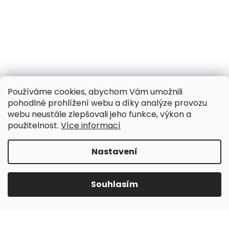
Používáme cookies, abychom Vám umožnili
pohodlné prohlížení webu a díky analýze provozu
webu neustále zlepšovali jeho funkce, výkon a
použitelnost.
Více informací
Nastavení
UPOZORNĚNÍ NA OMEZENÍ!! ZAVŘENO i expedice |
31.7.-8.8. DOVOLENÁ, objednávky a dotazy vyřídíme
po dovolené. Během dovolené nevyřizujeme
Souhlasím
telefonáty!!! | Ostatní dny běžný provoz