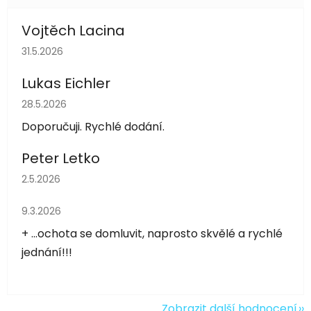
Vojtěch Lacina
Hodnocení obchodu je 5 z 5 hvězdiček.
31.5.2026
Lukas Eichler
Hodnocení obchodu je 5 z 5 hvězdiček.
28.5.2026
Doporučuji. Rychlé dodání.
Peter Letko
Hodnocení obchodu je 5 z 5 hvězdiček.
2.5.2026
Hodnocení obchodu je 5 z 5 hvězdiček.
9.3.2026
+ ...ochota se domluvit, naprosto skvělé a rychlé
jednání!!!
Zobrazit další hodnocení