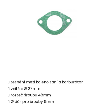
těsnění mezi koleno sání a karburátor
vnitřní
Ø
27mm
rozteč šroubu 48mm
Ø děr pro šrouby 6mm