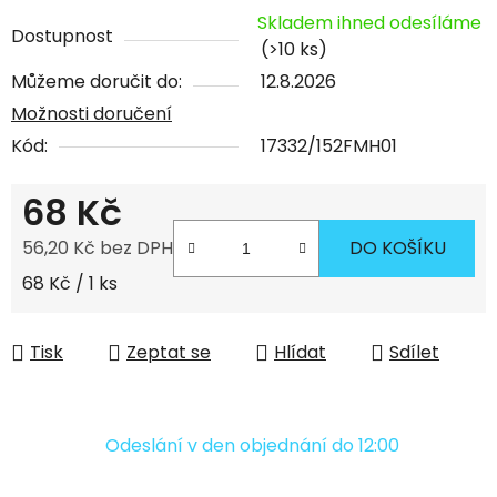
Skladem ihned odesíláme
Dostupnost
(>10 ks)
Můžeme doručit do:
12.8.2026
Možnosti doručení
Kód:
17332/152FMH01
68 Kč
56,20 Kč bez DPH
DO KOŠÍKU
Měrná cena:
68 Kč / 1 ks
Tisk
Zeptat se
Hlídat
Sdílet
Odeslání v den objednání do 12:00