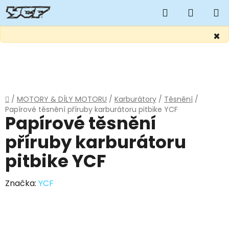
Hledat
NÁKUP
KOŠÍK
×
Přejít
na
obsah
Domů
/
MOTORY & DÍLY MOTORU
/
Karburátory
/
Těsnění
/
Papírové těsnění příruby karburátoru pitbike YCF
Papírové těsnění
příruby karburátoru
pitbike YCF
Značka:
YCF