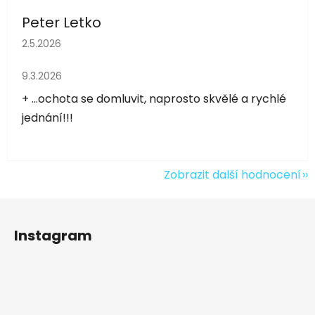
Peter Letko
Hodnocení obchodu je 5 z 5 hvězdiček.
2.5.2026
Hodnocení obchodu je 5 z 5 hvězdiček.
9.3.2026
+ ...ochota se domluvit, naprosto skvělé a rychlé
jednání!!!
Zobrazit další hodnocení
Z
á
Instagram
p
a
t
í