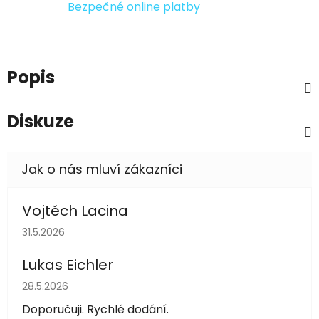
Bezpečné online platby
Popis
Diskuze
Vojtěch Lacina
Hodnocení obchodu je 5 z 5 hvězdiček.
31.5.2026
Lukas Eichler
Hodnocení obchodu je 5 z 5 hvězdiček.
28.5.2026
Doporučuji. Rychlé dodání.