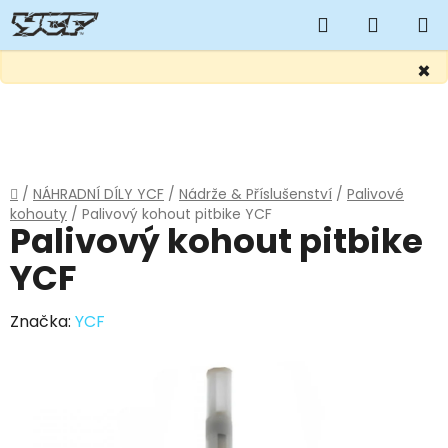
Hledat
NÁKUP
KOŠÍK
×
Přejít
na
obsah
Domů
/
NÁHRADNÍ DÍLY YCF
/
Nádrže & Příslušenství
/
Palivové
kohouty
/
Palivový kohout pitbike YCF
Palivový kohout pitbike
YCF
Značka:
YCF